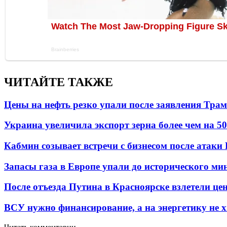
ЧИТАЙТЕ ТАКЖЕ
Цены на нефть резко упали после заявления Тра
Украина увеличила экспорт зерна более чем на 5
Кабмин созывает встречи с бизнесом после атаки
Запасы газа в Европе упали до исторического м
После отъезда Путина в Красноярске взлетели це
ВСУ нужно финансирование, а на энергетику не х