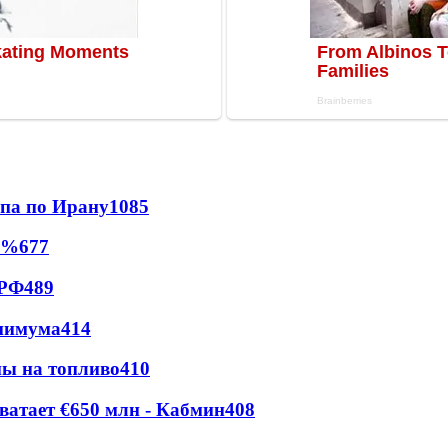
мпа по Ирану
1085
0%
677
 РФ
489
инимума
414
ны на топливо
410
ватает €650 млн - Кабмин
408