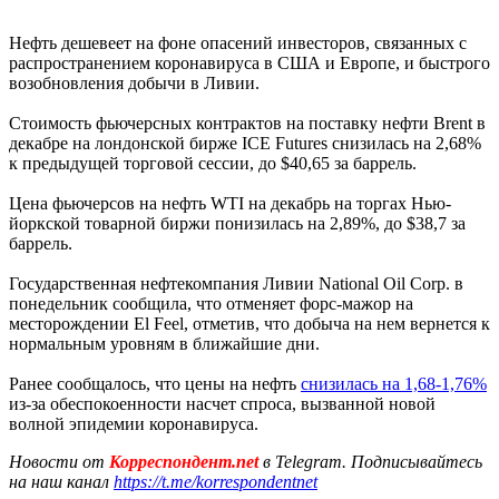
Нефть дешевеет на фоне опасений инвесторов, связанных с
распространением коронавируса в США и Европе, и быстрого
возобновления добычи в Ливии.
Стоимость фьючерсных контрактов на поставку нефти Brent в
декабре на лондонской бирже ICE Futures снизилась на 2,68%
к предыдущей торговой сессии, до $40,65 за баррель.
Цена фьючерсов на нефть WTI на декабрь на торгах Нью-
йоркской товарной биржи понизилась на 2,89%, до $38,7 за
баррель.
Государственная нефтекомпания Ливии National Oil Corp. в
понедельник сообщила, что отменяет форс-мажор на
месторождении El Feel, отметив, что добыча на нем вернется к
нормальным уровням в ближайшие дни.
Ранее сообщалось, что цены на нефть
снизилась на 1,68-1,76%
из-за обеспокоенности насчет спроса, вызванной новой
волной эпидемии коронавируса.
Новости от
Корреспондент.net
в Telegram. Подписывайтесь
на наш канал
https://t.me/korrespondentnet