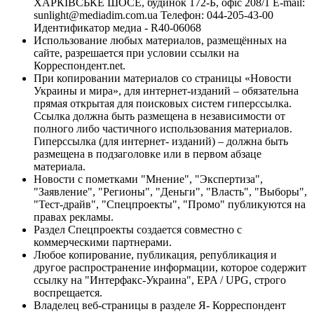
ХАРКІВСЬКЕ ШОСЕ, будинок 172-Б, офіс 208/1 E-mail:
sunlight@mediadim.com.ua
Телефон: 044-205-43-00
Идентификатор медиа - R40-06068
Использование любых материалов, размещённых на
сайте, разрешается при условии ссылки на
Корреспондент.net.
При копировании материалов со страницы «Новости
Украины и мира», для интернет-изданий – обязательна
прямая открытая для поисковых систем гиперссылка.
Ссылка должна быть размещена в независимости от
полного либо частичного использования материалов.
Гиперссылка (для интернет- изданий) – должна быть
размещена в подзаголовке или в первом абзаце
материала.
Новости с пометками "Мнение", "Экспертиза",
"Заявление", "Регионы", "Деньги", "Власть", "Выборы",
"Тест-драйв", "Спецпроекты", "Промо" публикуются на
правах рекламы.
Раздел Спецпроекты создается совместно с
коммерческими партнерами.
Любое копирование, публикация, републикация и
другое распространение информации, которое содержит
ссылку на "Интерфакс-Украина", EPA / UPG, строго
воспрещается.
Владелец веб-страницы в разделе Я- Корреспондент