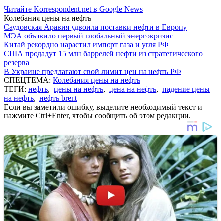
Читайте Korrespondent.net в Google News
Колебания цены на нефть
Саудовская Аравия удвоила поставки нефти в Европу
МЭА объявило первый глобальный энергокризис
Китай рекордно нарастил импорт газа и угля РФ
США продадут 15 млн баррелей нефти из стратегического
резерва
В Украине предлагают свой лимит цен на нефть РФ
СПЕЦТЕМА:
Колебания цены на нефть
ТЕГИ:
нефть
,
цены на нефть
,
цена на нефть
,
падение цены
на нефть
,
нефть brent
Если вы заметили ошибку, выделите необходимый текст и
нажмите Ctrl+Enter, чтобы сообщить об этом редакции.