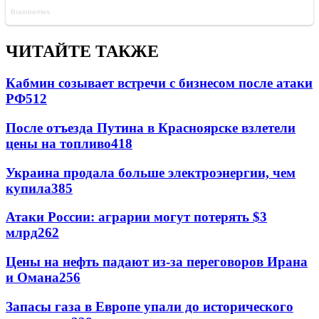
ЧИТАЙТЕ ТАКЖЕ
Кабмин созывает встречи с бизнесом после атаки
РФ
512
После отъезда Путина в Красноярске взлетели
цены на топливо
418
Украина продала больше электроэнергии, чем
купила
385
Атаки России: аграрии могут потерять $3
млрд
262
Цены на нефть падают из-за переговоров Ирана
и Омана
256
Запасы газа в Европе упали до исторического