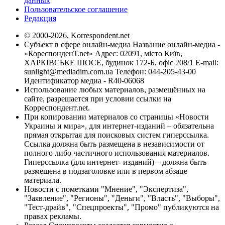
данных
Пользовательское соглашение
Редакция
© 2000-2026, Korrespondent.net
Субъект в сфере онлайн-медиа Название онлайн-медиа -
«КореспонденТ.net» Адрес: 02091, місто Київ,
ХАРКІВСЬКЕ ШОСЕ, будинок 172-Б, офіс 208/1 E-mail:
sunlight@mediadim.com.ua
Телефон: 044-205-43-00
Идентификатор медиа - R40-06068
Использование любых материалов, размещённых на
сайте, разрешается при условии ссылки на
Корреспондент.net.
При копировании материалов со страницы «Новости
Украины и мира», для интернет-изданий – обязательна
прямая открытая для поисковых систем гиперссылка.
Ссылка должна быть размещена в независимости от
полного либо частичного использования материалов.
Гиперссылка (для интернет- изданий) – должна быть
размещена в подзаголовке или в первом абзаце
материала.
Новости с пометками "Мнение", "Экспертиза",
"Заявление", "Регионы", "Деньги", "Власть", "Выборы",
"Тест-драйв", "Спецпроекты", "Промо" публикуются на
правах рекламы.