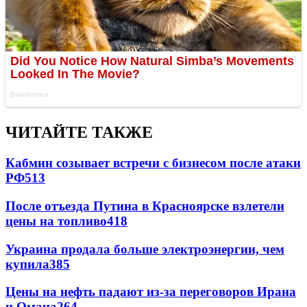
ЧИТАЙТЕ ТАКЖЕ
Кабмин созывает встречи с бизнесом после атаки
РФ
513
После отъезда Путина в Красноярске взлетели
цены на топливо
418
Украина продала больше электроэнергии, чем
купила
385
Цены на нефть падают из-за переговоров Ирана
и Омана
264