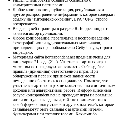
Раздел Спецпроекты создается совместно с
коммерческими партнерами.
Любое копирование, публикация, републикация и
другое распространение информации, которое содержит
ссылку на "Интерфакс-Украина", EPA / UPG, строго
воспрещается.
Владелец веб-страницы в разделе Я- Корреспондент
является автор публикации.
Любое копирование, перепечатка и воспроизведение
фотографий и/или аудиовизуальных материалов,
принадлежащих правообладателю Getty Images, строго
запрещено.
Материалы сайта korrespondent.net предназначены для
лиц старше 21 года (21+). Участие в азартных играх
может вызвать игровую зависимость. Соблюдайте
правила (принципы) ответственной игры. При
обнаружении первых признаков зависимости
немедленно обратитесь к специалисту. Помните, что
участие в азартных играх не может являться источником
доходов или альтернативой работе. Информационный
ресурс korrespondent.net не проводит игры на реальные
и/или виртуальные деньги, сайт не принимает ни в
какой форме оплату ставок и других платежей, которые
связаны/могут быть связаны с азартными играми,
букмекерами или тотализаторами. Какие-либо