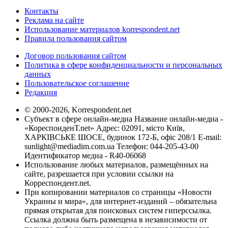
Контакты
Реклама на сайте
Использование материалов korrespondent.net
Правила пользования сайтом
Договор пользования сайтом
Политика в сфере конфиденциальности и персональных
данных
Пользовательское соглашение
Редакция
© 2000-2026, Korrespondent.net
Субъект в сфере онлайн-медиа Название онлайн-медиа -
«КореспонденТ.net» Адрес: 02091, місто Київ,
ХАРКІВСЬКЕ ШОСЕ, будинок 172-Б, офіс 208/1 E-mail:
sunlight@mediadim.com.ua
Телефон: 044-205-43-00
Идентификатор медиа - R40-06068
Использование любых материалов, размещённых на
сайте, разрешается при условии ссылки на
Корреспондент.net.
При копировании материалов со страницы «Новости
Украины и мира», для интернет-изданий – обязательна
прямая открытая для поисковых систем гиперссылка.
Ссылка должна быть размещена в независимости от