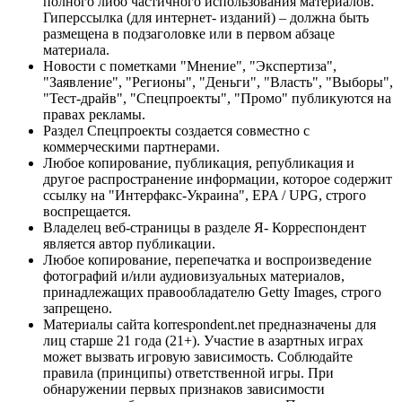
полного либо частичного использования материалов.
Гиперссылка (для интернет- изданий) – должна быть
размещена в подзаголовке или в первом абзаце
материала.
Новости с пометками "Мнение", "Экспертиза",
"Заявление", "Регионы", "Деньги", "Власть", "Выборы",
"Тест-драйв", "Спецпроекты", "Промо" публикуются на
правах рекламы.
Раздел Спецпроекты создается совместно с
коммерческими партнерами.
Любое копирование, публикация, републикация и
другое распространение информации, которое содержит
ссылку на "Интерфакс-Украина", EPA / UPG, строго
воспрещается.
Владелец веб-страницы в разделе Я- Корреспондент
является автор публикации.
Любое копирование, перепечатка и воспроизведение
фотографий и/или аудиовизуальных материалов,
принадлежащих правообладателю Getty Images, строго
запрещено.
Материалы сайта korrespondent.net предназначены для
лиц старше 21 года (21+). Участие в азартных играх
может вызвать игровую зависимость. Соблюдайте
правила (принципы) ответственной игры. При
обнаружении первых признаков зависимости