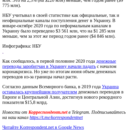
млн. Это на 2,3% (на $220 млн) меньше, чем годом ранее ($9
775 млн).
НБУ учитывал в своей статистике как официальные, так и
неофициальные каналы поступления денег в Украину. В
январе-октябре 2020 года по неформальным каналам в
Украину было переведено $3 561 млн, что на $1 285 млн
меньше, чем за этот же период годом ранее ($4 846 млн).
Инфографика: НБУ
Как сообщалось, в первой половине 2020 года
денежные
переводы заробитчан в Украину начали падать
с началом
коронакризиса. Но уже по итогам июня объем денежных
переводов из-за границы начал расти.
Согласно данным Всемирного банка, в 2019 года
Украина
оставалась крупнейшим получателем
денежных переводов в
Европе и Центральной Азии, достигнув нового рекордного
показателя $15,8 млрд.
Новости от
Корреспондент.net
в Telegram. Подписывайтесь
на наш канал
https://t.me/korrespondentnet
Читайте Korrespondent.net в Google News