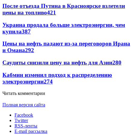
После отъезда Путина в Красноярске взлетели
цены на топливо
421
Украина продала больше электроэнергии, чем
купила
387
Цены на нефть падают из-за переговоров Ирана
и Омана
292
Саудиты снизили цену на нефть для Азии
280
Кабмин изменил подход к распределению
электроэнергии
274
Читать комментарии
Полная версия сайта
Facebook
Twitter
RSS-ленты
E-mail рассылка