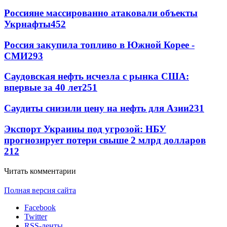
Россияне массированно атаковали объекты
Укрнафты
452
Россия закупила топливо в Южной Корее -
СМИ
293
Саудовская нефть исчезла с рынка США:
впервые за 40 лет
251
Саудиты снизили цену на нефть для Азии
231
Экспорт Украины под угрозой: НБУ
прогнозирует потери свыше 2 млрд долларов
212
Читать комментарии
Полная версия сайта
Facebook
Twitter
RSS-ленты