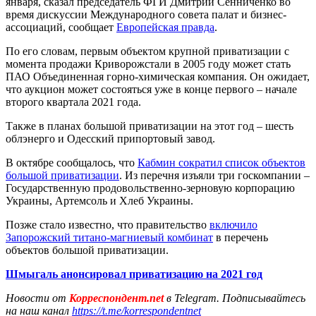
января, сказал председатель ФГИ Дмитрий Сенниченко во
время дискуссии Международного совета палат и бизнес-
ассоциаций, сообщает
Европейская правда
.
По его словам, первым объектом крупной приватизации с
момента продажи Криворожстали в 2005 году может стать
ПАО Объединенная горно-химическая компания. Он ожидает,
что аукцион может состояться уже в конце первого – начале
второго квартала 2021 года.
Также в планах большой приватизации на этот год – шесть
облэнерго и Одесский припортовый завод.
В октябре сообщалось, что
Кабмин сократил список объектов
большой приватизации
. Из перечня изъяли три госкомпании –
Государственную продовольственно-зерновую корпорацию
Украины, Артемсоль и Хлеб Украины.
Позже стало известно, что правительство
включило
Запорожский титано-магниевый комбинат
в перечень
объектов большой приватизации.
Шмыгаль анонсировал приватизацию на 2021 год
Новости от
Корреспондент.net
в Telegram. Подписывайтесь
на наш канал
https://t.me/korrespondentnet