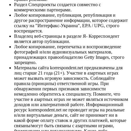
Раздел Спецпроекты создается совместно с
коммерческими партнерами.
Любое копирование, публикация, републикация и
другое распространение информации, которое содержит
ссылку на "Интерфакс-Украина", EPA / UPG, строго
воспрещается.
Владелец веб-страницы в разделе Я- Корреспондент
является автор публикации.
Любое копирование, перепечатка и воспроизведение
фотографий и/или аудиовизуальных материалов,
принадлежащих правообладателю Getty Images, строго
запрещено.
Материалы сайта korrespondent.net предназначены для
лиц старше 21 года (21+). Участие в азартных играх
может вызвать игровую зависимость. Соблюдайте
правила (принципы) ответственной игры. При
обнаружении первых признаков зависимости
немедленно обратитесь к специалисту. Помните, что
участие в азартных играх не может являться источником
доходов или альтернативой работе. Информационный
ресурс korrespondent.net не проводит игры на реальные
и/или виртуальные деньги, сайт не принимает ни в
какой форме оплату ставок и других платежей, которые
связаны/могут быть связаны с азартными играми,
букмекерами или тотализаторами. Какие-либо