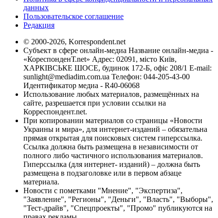
данных
Пользовательское соглашение
Редакция
© 2000-2026, Korrespondent.net
Субъект в сфере онлайн-медиа Название онлайн-медиа -
«КореспонденТ.net» Адрес: 02091, місто Київ,
ХАРКІВСЬКЕ ШОСЕ, будинок 172-Б, офіс 208/1 E-mail:
sunlight@mediadim.com.ua
Телефон: 044-205-43-00
Идентификатор медиа - R40-06068
Использование любых материалов, размещённых на
сайте, разрешается при условии ссылки на
Корреспондент.net.
При копировании материалов со страницы «Новости
Украины и мира», для интернет-изданий – обязательна
прямая открытая для поисковых систем гиперссылка.
Ссылка должна быть размещена в независимости от
полного либо частичного использования материалов.
Гиперссылка (для интернет- изданий) – должна быть
размещена в подзаголовке или в первом абзаце
материала.
Новости с пометками "Мнение", "Экспертиза",
"Заявление", "Регионы", "Деньги", "Власть", "Выборы",
"Тест-драйв", "Спецпроекты", "Промо" публикуются на
правах рекламы.