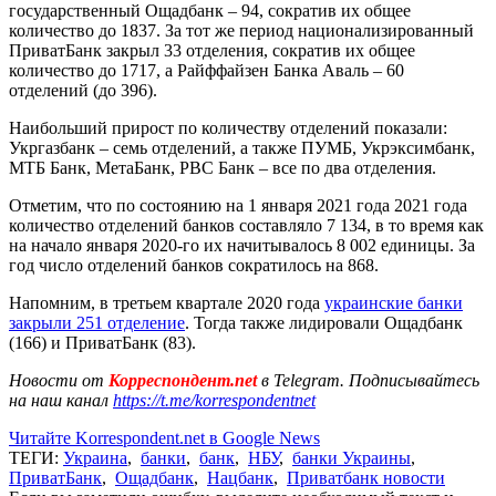
государственный Ощадбанк – 94, сократив их общее
количество до 1837. За тот же период национализированный
ПриватБанк закрыл 33 отделения, сократив их общее
количество до 1717, а Райффайзен Банка Аваль – 60
отделений (до 396).
Наибольший прирост по количеству отделений показали:
Укргазбанк – семь отделений, а также ПУМБ, Укрэксимбанк,
МТБ Банк, МетаБанк, РВС Банк – все по два отделения.
Отметим, что по состоянию на 1 января 2021 года 2021 года
количество отделений банков составляло 7 134, в то время как
на начало января 2020-го их начитывалось 8 002 единицы. За
год число отделений банков сократилось на 868.
Напомним, в третьем квартале 2020 года
украинские банки
закрыли 251 отделение
. Тогда также лидировали Ощадбанк
(166) и ПриватБанк (83).
Новости от
Корреспондент.net
в Telegram. Подписывайтесь
на наш канал
https://t.me/korrespondentnet
Читайте Korrespondent.net в Google News
ТЕГИ:
Украина
,
банки
,
банк
,
НБУ
,
банки Украины
,
ПриватБанк
,
Ощадбанк
,
Нацбанк
,
Приватбанк новости