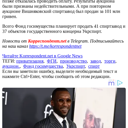
позже отказалась проводить оплату. Результаты аукциона
были признаны недействительными. А при повторном
аукционе Вишняковский спиртзавод был продан за 101 млн
гривен.
Всего Фонд госимущества планирует продать 41 спиртзавод и
37 объектов государственного концерна Укрспирт.
Новости от
Корреспондент.net
в Telegram. Подписывайтесь
на наш канал
https://t.me/korrespondentnet
Читайте Korrespondent.net в Google News
ТЕГИ:
приватизация
,
ФГИ
,
производство
,
завод
,
торги
,
аукцион.
,
Фонд госимущества
,
Укрспирт
,
спирт
Если вы заметили ошибку, выделите необходимый текст и
нажмите Ctrl+Enter, чтобы сообщить об этом редакции.