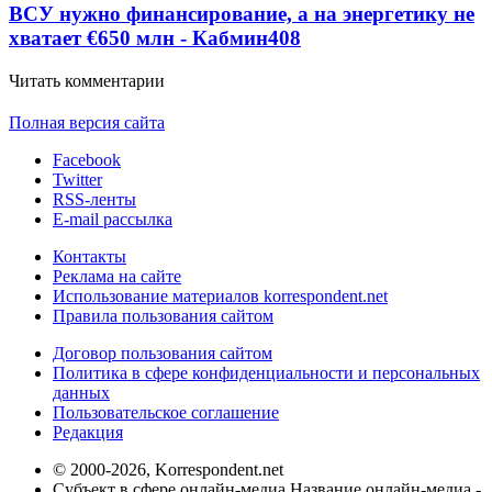
ВСУ нужно финансирование, а на энергетику не
хватает €650 млн - Кабмин
408
Читать комментарии
Полная версия сайта
Facebook
Twitter
RSS-ленты
E-mail рассылка
Контакты
Реклама на сайте
Использование материалов korrespondent.net
Правила пользования сайтом
Договор пользования сайтом
Политика в сфере конфиденциальности и персональных
данных
Пользовательское соглашение
Редакция
© 2000-2026, Korrespondent.net
Субъект в сфере онлайн-медиа Название онлайн-медиа -