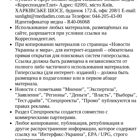
«КореспонденТ.net» Адрес: 02091, місто Київ,
ХАРКІВСЬКЕ ШОСЕ, будинок 172-Б, офіс 208/1 E-mail:
sunlight@mediadim.com.ua
Телефон: 044-205-43-00
Идентификатор медиа - R40-06068
Использование любых материалов, размещённых на
сайте, разрешается при условии ссылки на
Корреспондент.net.
При копировании материалов со страницы «Новости
Украины и мира», для интернет-изданий – обязательна
прямая открытая для поисковых систем гиперссылка.
Ссылка должна быть размещена в независимости от
полного либо частичного использования материалов.
Гиперссылка (для интернет- изданий) – должна быть
размещена в подзаголовке или в первом абзаце
материала.
Новости с пометками "Мнение", "Экспертиза",
"Заявление", "Регионы", "Деньги", "Власть", "Выборы",
"Тест-драйв", "Спецпроекты", "Промо" публикуются на
правах рекламы.
Раздел Спецпроекты создается совместно с
коммерческими партнерами.
Любое копирование, публикация, републикация и
другое распространение информации, которое содержит
ссылку на "Интерфакс-Украина", EPA / UPG, строго
воспрещается.