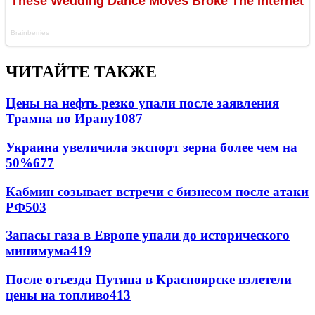
ЧИТАЙТЕ ТАКЖЕ
Цены на нефть резко упали после заявления
Трампа по Ирану
1087
Украина увеличила экспорт зерна более чем на
50%
677
Кабмин созывает встречи с бизнесом после атаки
РФ
503
Запасы газа в Европе упали до исторического
минимума
419
После отъезда Путина в Красноярске взлетели
цены на топливо
413