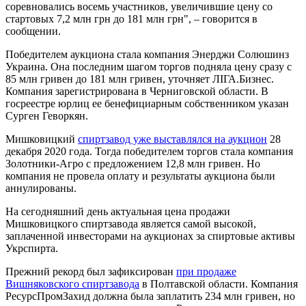
соревновались восемь участников, увеличившие цену со
стартовых 7,2 млн грн до 181 млн грн", – говорится в
сообщении.
Победителем аукциона стала компания Энерджи Солюшинз
Украина. Она последним шагом торгов подняла цену сразу с
85 млн гривен до 181 млн гривен, уточняет ЛІГА.Бизнес.
Компания зарегистрирована в Черниговской области. В
госреестре юрлиц ее бенефициарным собственником указан
Сурген Геворкян.
Мишковицкий
спиртзавод уже выставлялся на аукцион
28
декабря 2020 года. Тогда победителем торгов стала компания
Золотники-Агро с предложением 12,8 млн гривен. Но
компания не провела оплату и результаты аукциона были
аннулированы.
На сегодняшний день актуальная цена продажи
Мишковицкого спиртзавода является самой высокой,
заплаченной инвесторами на аукционах за спиртовые активы
Укрспирта.
Прежний рекорд был зафиксирован
при продаже
Вишняковского спиртзавода
в Полтавской области. Компания
РесурсПромЗахид должна была заплатить 234 млн гривен, но