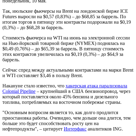
понедельник, 10 мая.
Так, июльские фьючерсы на Brent на лондонской бирже ICE
Futures выросли на $0,57 (0,83%) – до $68,85 за баррель. По
итогам торгов в пятницу эти контракты подорожали на $0,19
(0,3%) – до $68,28 за баррель.
Стоимость фьючерса на WTI на июнь на электронной сессии
на Нью-йоркской товарной бирже (NYMEX) поднялась на
$0,49 (0,76%) – до $65,39 за баррель. В пятницу стоимость
этих контрактов увеличилась на $0,19 (0,3%) – до $64,9 за
баррель.
Сейчас спред между актуальными контрактами на марки Brent
и WTI составляет $3,46 в пользу Brent.
Накануне стало известно, что
хакерская атака парализовала
Colonial Pipeline
– крупнейший в США бензинопровод, через
который поставляется около 45% бензина и дизельного
топлива, потребляемых на восточном побережье страны.
"Основным вопросом является то, как долго продлится
приостановка работы. Очевидно, чем дольше она длится, тем
больше это будет способствовать росту цен на
нефтепродукты", – цитирует
Интерфакс
аналитиков ING.