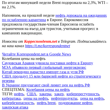
По итогам минувшей недели Brent подорожала на 2,3%, WTI –
на 2,1%.
Напомним, на прошлой неделе
нефть дорожала на ожиданиях
по ослаблению карантина
в Европе. Еврокомиссия
предложила государствам-членам Евросоюза ослабить
ограничения на въезд для туристов, учитывая прогресс в
кампаниях вакцинации.
Новости от
Корреспондент.net
в Telegram. Подписывайтесь
на наш канал
https://t.me/korrespondentnet
Читайте Korrespondent.net в Google News
Колебания цены на нефть
Саудовская Аравия удвоила поставки нефти в Европу
МЭА объявило первый глобальный энергокризис
Китай рекордно нарастил импорт газа и угля РФ
США продадут 15 млн баррелей нефти из стратегического
резерва
В Украине предлагают свой лимит цен на нефть РФ
СПЕЦТЕМА:
Колебания цены на нефть
ТЕГИ:
нефть
,
США
,
хакеры
,
хакер
,
киберпреступность
,
кибератака
,
цены на нефть
,
нефтепродукты
,
цена на нефть
,
кибербезопасность
,
нефть brent
,
подорожание нефти
,
хакерская атака