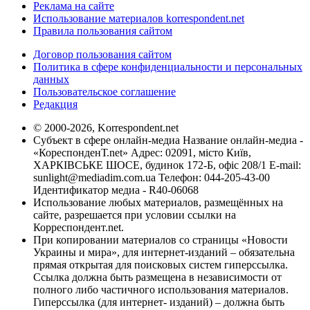
Реклама на сайте
Использование материалов korrespondent.net
Правила пользования сайтом
Договор пользования сайтом
Политика в сфере конфиденциальности и персональных
данных
Пользовательское соглашение
Редакция
© 2000-2026, Korrespondent.net
Субъект в сфере онлайн-медиа Название онлайн-медиа -
«КореспонденТ.net» Адрес: 02091, місто Київ,
ХАРКІВСЬКЕ ШОСЕ, будинок 172-Б, офіс 208/1 E-mail:
sunlight@mediadim.com.ua
Телефон: 044-205-43-00
Идентификатор медиа - R40-06068
Использование любых материалов, размещённых на
сайте, разрешается при условии ссылки на
Корреспондент.net.
При копировании материалов со страницы «Новости
Украины и мира», для интернет-изданий – обязательна
прямая открытая для поисковых систем гиперссылка.
Ссылка должна быть размещена в независимости от
полного либо частичного использования материалов.
Гиперссылка (для интернет- изданий) – должна быть