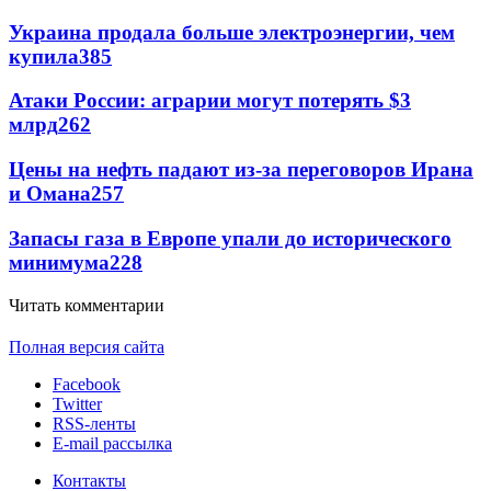
Украина продала больше электроэнергии, чем
купила
385
Атаки России: аграрии могут потерять $3
млрд
262
Цены на нефть падают из-за переговоров Ирана
и Омана
257
Запасы газа в Европе упали до исторического
минимума
228
Читать комментарии
Полная версия сайта
Facebook
Twitter
RSS-ленты
E-mail рассылка
Контакты