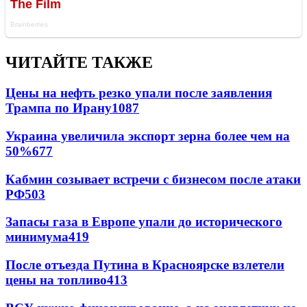
ЧИТАЙТЕ ТАКЖЕ
Цены на нефть резко упали после заявления
Трампа по Ирану
1087
Украина увеличила экспорт зерна более чем на
50%
677
Кабмин созывает встречи с бизнесом после атаки
РФ
503
Запасы газа в Европе упали до исторического
минимума
419
После отъезда Путина в Красноярске взлетели
цены на топливо
413