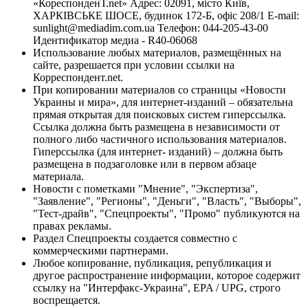
«КореспонденТ.net» Адрес: 02091, місто Київ,
ХАРКІВСЬКЕ ШОСЕ, будинок 172-Б, офіс 208/1 E-mail:
sunlight@mediadim.com.ua
Телефон: 044-205-43-00
Идентификатор медиа - R40-06068
Использование любых материалов, размещённых на
сайте, разрешается при условии ссылки на
Корреспондент.net.
При копировании материалов со страницы «Новости
Украины и мира», для интернет-изданий – обязательна
прямая открытая для поисковых систем гиперссылка.
Ссылка должна быть размещена в независимости от
полного либо частичного использования материалов.
Гиперссылка (для интернет- изданий) – должна быть
размещена в подзаголовке или в первом абзаце
материала.
Новости с пометками "Мнение", "Экспертиза",
"Заявление", "Регионы", "Деньги", "Власть", "Выборы",
"Тест-драйв", "Спецпроекты", "Промо" публикуются на
правах рекламы.
Раздел Спецпроекты создается совместно с
коммерческими партнерами.
Любое копирование, публикация, републикация и
другое распространение информации, которое содержит
ссылку на "Интерфакс-Украина", EPA / UPG, строго
воспрещается.