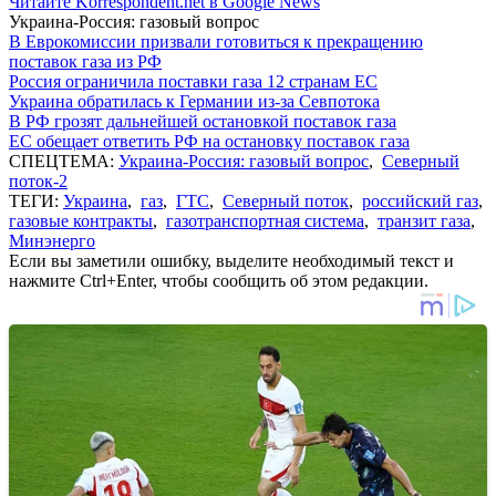
Читайте Korrespondent.net в Google News
Украина-Россия: газовый вопрос
В Еврокомиссии призвали готовиться к прекращению
поставок газа из РФ
Россия ограничила поставки газа 12 странам ЕС
Украина обратилась к Германии из-за Севпотока
В РФ грозят дальнейшей остановкой поставок газа
ЕС обещает ответить РФ на остановку поставок газа
СПЕЦТЕМА:
Украина-Россия: газовый вопрос
,
Северный
поток-2
ТЕГИ:
Украина
,
газ
,
ГТС
,
Северный поток
,
российский газ
,
газовые контракты
,
газотранспортная система
,
транзит газа
,
Минэнерго
Если вы заметили ошибку, выделите необходимый текст и
нажмите Ctrl+Enter, чтобы сообщить об этом редакции.