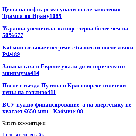
Цены на нефть резко упали после заявления
Трампа по Ирану
1085
Украина увеличила экспорт зерна более чем на
50%
677
Кабмин созывает встречи с бизнесом после атаки
РФ
489
Запасы газа в Европе упали до исторического
минимума
414
После отъезда Путина в Красноярске взлетели
цены на топливо
411
ВСУ нужно финансирование, а на энергетику не
хватает €650 млн - Кабмин
408
Читать комментарии
Полная версия сайта