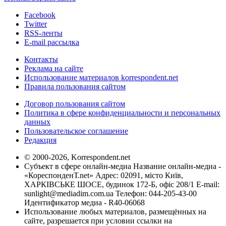
Facebook
Twitter
RSS-ленты
E-mail рассылка
Контакты
Реклама на сайте
Использование материалов korrespondent.net
Правила пользования сайтом
Договор пользования сайтом
Политика в сфере конфиденциальности и персональных
данных
Пользовательское соглашение
Редакция
© 2000-2026, Korrespondent.net
Субъект в сфере онлайн-медиа Название онлайн-медиа -
«КореспонденТ.net» Адрес: 02091, місто Київ,
ХАРКІВСЬКЕ ШОСЕ, будинок 172-Б, офіс 208/1 E-mail:
sunlight@mediadim.com.ua
Телефон: 044-205-43-00
Идентификатор медиа - R40-06068
Использование любых материалов, размещённых на
сайте, разрешается при условии ссылки на