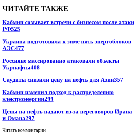
ЧИТАЙТЕ ТАКЖЕ
Кабмин созывает встречи с бизнесом после атаки
РФ
525
Украина подготовила к зиме пять энергоблоков
АЭС
477
Россияне массированно атаковали объекты
Укрнафты
408
Саудиты снизили цену на нефть для Азии
357
Кабмин изменил подход к распределению
электроэнергии
299
Цены на нефть падают из-за переговоров Ирана
и Омана
297
Читать комментарии