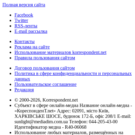
Полная версия сайта
Facebook
Twitter
RSS-ленты
E-mail рассылка
Контакты
Реклама на сайте
Использование материалов korrespondent.net
Правила пользования сайтом
Договор пользования сайтом
Политика в сфере конфиденциальности и персональных
данных
Пользовательское соглашение
Редакция
© 2000-2026, Korrespondent.net
Субъект в сфере онлайн-медиа Название онлайн-медиа -
«КореспонденТ.net» Адрес: 02091, місто Київ,
ХАРКІВСЬКЕ ШОСЕ, будинок 172-Б, офіс 208/1 E-mail:
sunlight@mediadim.com.ua
Телефон: 044-205-43-00
Идентификатор медиа - R40-06068
Использование любых материалов, размещённых на