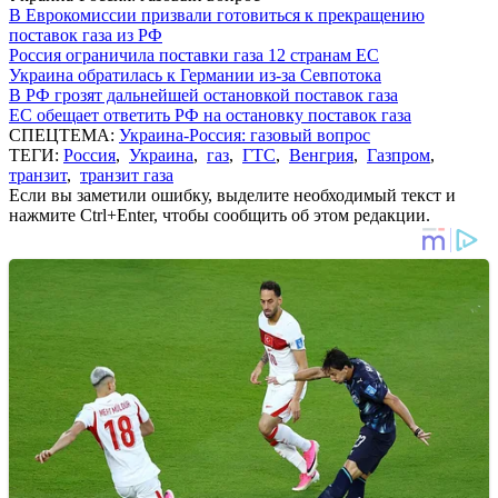
В Еврокомиссии призвали готовиться к прекращению
поставок газа из РФ
Россия ограничила поставки газа 12 странам ЕС
Украина обратилась к Германии из-за Севпотока
В РФ грозят дальнейшей остановкой поставок газа
ЕС обещает ответить РФ на остановку поставок газа
СПЕЦТЕМА:
Украина-Россия: газовый вопрос
ТЕГИ:
Россия
,
Украина
,
газ
,
ГТС
,
Венгрия
,
Газпром
,
транзит
,
транзит газа
Если вы заметили ошибку, выделите необходимый текст и
нажмите Ctrl+Enter, чтобы сообщить об этом редакции.