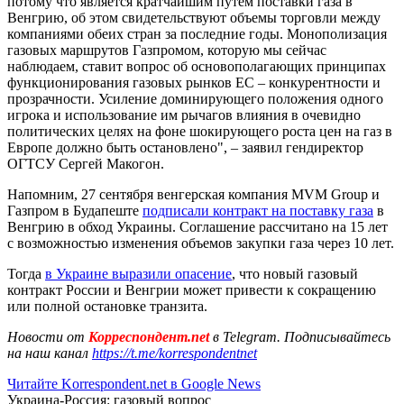
потому что является кратчайшим путем поставки газа в
Венгрию, об этом свидетельствуют объемы торговли между
компаниями обеих стран за последние годы. Монополизация
газовых маршрутов Газпромом, которую мы сейчас
наблюдаем, ставит вопрос об основополагающих принципах
функционирования газовых рынков ЕС – конкурентности и
прозрачности. Усиление доминирующего положения одного
игрока и использование им рычагов влияния в очевидно
политических целях на фоне шокирующего роста цен на газ в
Европе должно быть остановлено", – заявил гендиректор
ОГТСУ Сергей Макогон.
Напомним, 27 сентября венгерская компания MVM Group и
Газпром в Будапеште
подписали контракт на поставку газа
в
Венгрию в обход Украины. Соглашение рассчитано на 15 лет
с возможностью изменения объемов закупки газа через 10 лет.
Тогда
в Украине выразили опасение
, что новый газовый
контракт России и Венгрии может привести к сокращению
или полной остановке транзита.
Новости от
Корреспондент.net
в Telegram. Подписывайтесь
на наш канал
https://t.me/korrespondentnet
Читайте Korrespondent.net в Google News
Украина-Россия: газовый вопрос