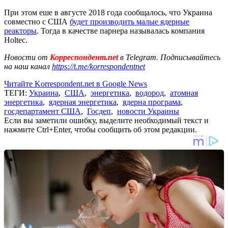
При этом еше в августе 2018 года сообщалось, что Украина
совместно с США
будет производить малые ядерные
реакторы
. Тогда в качестве парнера называлась компания
Holtec.
Новости от
Корреспондент.net
в Telegram. Подписывайтесь
на наш канал
https://t.me/korrespondentnet
Читайте Korrespondent.net в Google News
ТЕГИ:
Украина
,
США
,
энергетика
,
водород
,
атомная
энергетика
,
ядерная энергетика
,
ядерна програма
,
госдепартамент США
,
Госдеп
,
новости Украины
Если вы заметили ошибку, выделите необходимый текст и
нажмите Ctrl+Enter, чтобы сообщить об этом редакции.