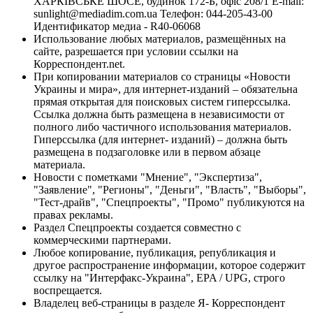
ХАРКІВСЬКЕ ШОСЕ, будинок 172-Б, офіс 208/1 E-mail:
sunlight@mediadim.com.ua
Телефон: 044-205-43-00
Идентификатор медиа - R40-06068
Использование любых материалов, размещённых на
сайте, разрешается при условии ссылки на
Корреспондент.net.
При копировании материалов со страницы «Новости
Украины и мира», для интернет-изданий – обязательна
прямая открытая для поисковых систем гиперссылка.
Ссылка должна быть размещена в независимости от
полного либо частичного использования материалов.
Гиперссылка (для интернет- изданий) – должна быть
размещена в подзаголовке или в первом абзаце
материала.
Новости с пометками "Мнение", "Экспертиза",
"Заявление", "Регионы", "Деньги", "Власть", "Выборы",
"Тест-драйв", "Спецпроекты", "Промо" публикуются на
правах рекламы.
Раздел Спецпроекты создается совместно с
коммерческими партнерами.
Любое копирование, публикация, републикация и
другое распространение информации, которое содержит
ссылку на "Интерфакс-Украина", EPA / UPG, строго
воспрещается.
Владелец веб-страницы в разделе Я- Корреспондент