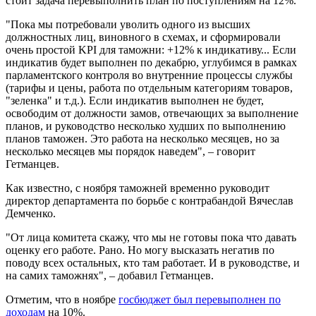
стоит задача перевыполнить план по поступлениям на 12%.
"Пока мы потребовали уволить одного из высших
должностных лиц, виновного в схемах, и сформировали
очень простой KPI для таможни: +12% к индикативу... Если
индикатив будет выполнен по декабрю, углубимся в рамках
парламентского контроля во внутренние процессы службы
(тарифы и цены, работа по отдельным категориям товаров,
"зеленка" и т.д.). Если индикатив выполнен не будет,
освободим от должности замов, отвечающих за выполнение
планов, и руководство несколько худших по выполнению
планов таможен. Это работа на несколько месяцев, но за
несколько месяцев мы порядок наведем", – говорит
Гетманцев.
Как известно, с ноября таможней временно руководит
директор департамента по борьбе с контрабандой Вячеслав
Демченко.
"От лица комитета скажу, что мы не готовы пока что давать
оценку его работе. Рано. Но могу высказать негатив по
поводу всех остальных, кто там работает. И в руководстве, и
на самих таможнях", – добавил Гетманцев.
Отметим, что в ноябре
госбюджет был перевыполнен по
доходам
на 10%.