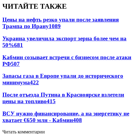
ЧИТАЙТЕ ТАКЖЕ
Цены на нефть резко упали после заявления
Трампа по Ирану
1089
Украина увеличила экспорт зерна более чем на
50%
681
Кабмин созывает встречи с бизнесом после атаки
РФ
507
Запасы газа в Европе упали до исторического
минимума
422
После отъезда Путина в Красноярске взлетели
цены на топливо
415
ВСУ нужно финансирование, а на энергетику не
хватает €650 млн - Кабмин
408
Читать комментарии