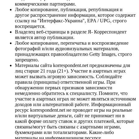
коммерческими партнерами.
Любое копирование, публикация, републикация и
другое распространение информации, которое содержит
ссылку на "Интерфакс-Украина", EPA / UPG, строго
воспрещается.
Владелец веб-страницы в разделе Я- Корреспондент
является автор публикации.
Любое копирование, перепечатка и воспроизведение
фотографий и/или аудиовизуальных материалов,
принадлежащих правообладателю Getty Images, строго
запрещено.
Материалы сайта korrespondent.net предназначены для
лиц старше 21 года (21+). Участие в азартных играх
может вызвать игровую зависимость. Соблюдайте
правила (принципы) ответственной игры. При
обнаружении первых признаков зависимости
немедленно обратитесь к специалисту. Помните, что
участие в азартных играх не может являться источником
доходов или альтернативой работе. Информационный
ресурс korrespondent.net не проводит игры на реальные
и/или виртуальные деньги, сайт не принимает ни в
какой форме оплату ставок и других платежей, которые
связаны/могут быть связаны с азартными играми,
букмекерами или тотализаторами. Какие-либо
материалы на информационном ресурсе