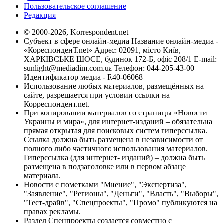
Пользовательское соглашение
Редакция
© 2000-2026, Korrespondent.net
Субъект в сфере онлайн-медиа Название онлайн-медиа -
«КореспонденТ.net» Адрес: 02091, місто Київ,
ХАРКІВСЬКЕ ШОСЕ, будинок 172-Б, офіс 208/1 E-mail:
sunlight@mediadim.com.ua
Телефон: 044-205-43-00
Идентификатор медиа - R40-06068
Использование любых материалов, размещённых на
сайте, разрешается при условии ссылки на
Корреспондент.net.
При копировании материалов со страницы «Новости
Украины и мира», для интернет-изданий – обязательна
прямая открытая для поисковых систем гиперссылка.
Ссылка должна быть размещена в независимости от
полного либо частичного использования материалов.
Гиперссылка (для интернет- изданий) – должна быть
размещена в подзаголовке или в первом абзаце
материала.
Новости с пометками "Мнение", "Экспертиза",
"Заявление", "Регионы", "Деньги", "Власть", "Выборы",
"Тест-драйв", "Спецпроекты", "Промо" публикуются на
правах рекламы.
Раздел Спецпроекты создается совместно с