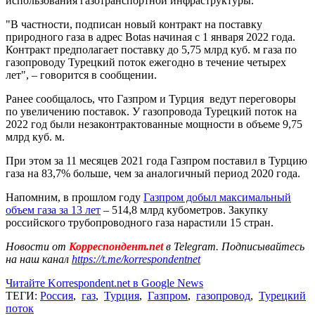
использования газотранспортной инфраструктуры.
"В частности, подписан новый контракт на поставку
природного газа в адрес Botas начиная с 1 января 2022 года.
Контракт предполагает поставку до 5,75 млрд куб. м газа по
газопроводу Турецкий поток ежегодно в течение четырех
лет", – говорится в сообщении.
Ранее сообщалось, что Газпром и Турция ведут переговоры
по увеличению поставок. У газопровода Турецкий поток на
2022 год были незаконтрактованные мощности в объеме 9,75
млрд куб. м.
При этом за 11 месяцев 2021 года Газпром поставил в Турцию
газа на 83,7% больше, чем за аналогичный период 2020 года.
Напомним, в прошлом году
Газпром добыл максимальный
объем газа за 13 лет
– 514,8 млрд кубометров. Закупку
российского трубопроводного газа нарастили 15 стран.
Новости от
Корреспондент.net
в Telegram. Подписывайтесь
на наш канал
https://t.me/korrespondentnet
Читайте Korrespondent.net в Google News
ТЕГИ:
Россия
,
газ
,
Турция
,
Газпром
,
газопровод
,
Турецкий
поток