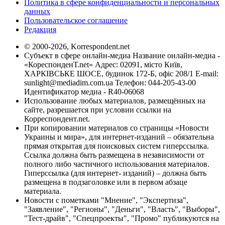
Политика в сфере конфиденциальности и персональных
данных
Пользовательское соглашение
Редакция
© 2000-2026, Korrespondent.net
Субъект в сфере онлайн-медиа Название онлайн-медиа -
«КореспонденТ.net» Адрес: 02091, місто Київ,
ХАРКІВСЬКЕ ШОСЕ, будинок 172-Б, офіс 208/1 E-mail:
sunlight@mediadim.com.ua
Телефон: 044-205-43-00
Идентификатор медиа - R40-06068
Использование любых материалов, размещённых на
сайте, разрешается при условии ссылки на
Корреспондент.net.
При копировании материалов со страницы «Новости
Украины и мира», для интернет-изданий – обязательна
прямая открытая для поисковых систем гиперссылка.
Ссылка должна быть размещена в независимости от
полного либо частичного использования материалов.
Гиперссылка (для интернет- изданий) – должна быть
размещена в подзаголовке или в первом абзаце
материала.
Новости с пометками "Мнение", "Экспертиза",
"Заявление", "Регионы", "Деньги", "Власть", "Выборы",
"Тест-драйв", "Спецпроекты", "Промо" публикуются на