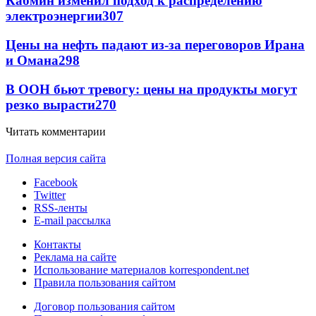
Кабмин изменил подход к распределению
электроэнергии
307
Цены на нефть падают из-за переговоров Ирана
и Омана
298
В ООН бьют тревогу: цены на продукты могут
резко вырасти
270
Читать комментарии
Полная версия сайта
Facebook
Twitter
RSS-ленты
E-mail рассылка
Контакты
Реклама на сайте
Использование материалов korrespondent.net
Правила пользования сайтом
Договор пользования сайтом