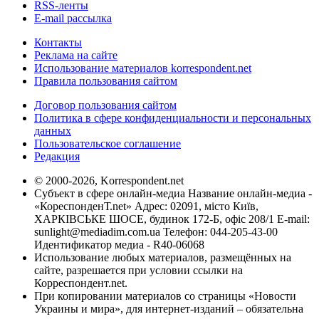
RSS-ленты
E-mail рассылка
Контакты
Реклама на сайте
Использование материалов korrespondent.net
Правила пользования сайтом
Договор пользования сайтом
Политика в сфере конфиденциальности и персональных
данных
Пользовательское соглашение
Редакция
© 2000-2026, Korrespondent.net
Субъект в сфере онлайн-медиа Название онлайн-медиа -
«КореспонденТ.net» Адрес: 02091, місто Київ,
ХАРКІВСЬКЕ ШОСЕ, будинок 172-Б, офіс 208/1 E-mail:
sunlight@mediadim.com.ua
Телефон: 044-205-43-00
Идентификатор медиа - R40-06068
Использование любых материалов, размещённых на
сайте, разрешается при условии ссылки на
Корреспондент.net.
При копировании материалов со страницы «Новости
Украины и мира», для интернет-изданий – обязательна