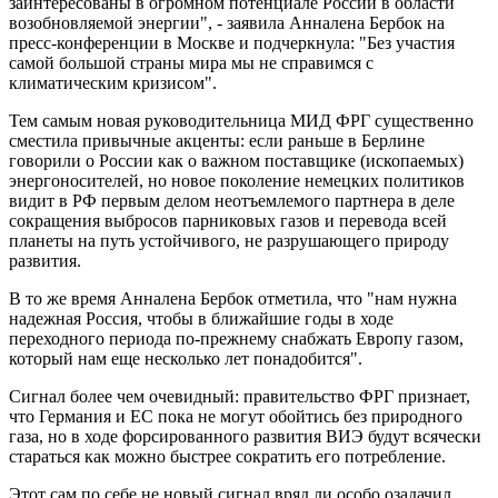
заинтересованы в огромном потенциале России в области
возобновляемой энергии", - заявила Анналена Бербок на
пресс-конференции в Москве и подчеркнула: "Без участия
самой большой страны мира мы не справимся с
климатическим кризисом".
Тем самым новая руководительница МИД ФРГ существенно
сместила привычные акценты: если раньше в Берлине
говорили о России как о важном поставщике (ископаемых)
энергоносителей, но новое поколение немецких политиков
видит в РФ первым делом неотъемлемого партнера в деле
сокращения выбросов парниковых газов и перевода всей
планеты на путь устойчивого, не разрушающего природу
развития.
В то же время Анналена Бербок отметила, что "нам нужна
надежная Россия, чтобы в ближайшие годы в ходе
переходного периода по-прежнему снабжать Европу газом,
который нам еще несколько лет понадобится".
Сигнал более чем очевидный: правительство ФРГ признает,
что Германия и ЕС пока не могут обойтись без природного
газа, но в ходе форсированного развития ВИЭ будут всячески
стараться как можно быстрее сократить его потребление.
Этот сам по себе не новый сигнал вряд ли особо озадачил