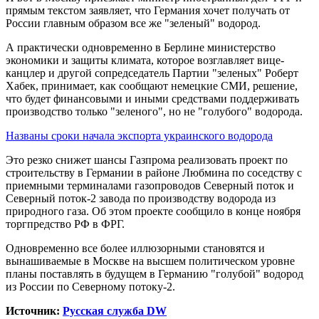
прямым текстом заявляет, что Германия хочет получать от
России главным образом все же "зеленый" водород.
А практически одновременно в Берлине министерство
экономики и защиты климата, которое возглавляет вице-
канцлер и другой сопредседатель Партии "зеленых" Роберт
Хабек, принимает, как сообщают немецкие СМИ, решение,
что будет финансовыми и иными средствами поддерживать
производство только "зеленого", но не "голубого" водорода.
Названы сроки начала экспорта украинского водорода
Это резко снижет шансы Газпрома реализовать проект по
строительству в Германии в районе Любмина по соседству с
приемными терминалами газопроводов Северный поток и
Северный поток-2 завода по производству водорода из
природного газа. Об этом проекте сообщило в конце ноября
торгпредство РФ в ФРГ.
Одновременно все более иллюзорными становятся и
вынашиваемые в Москве на высшем политическом уровне
планы поставлять в будущем в Германию "голубой" водород
из России по Северному потоку-2.
Источник:
Русская служба DW