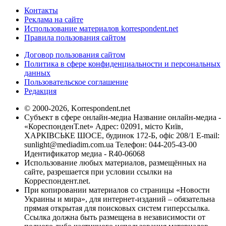
Контакты
Реклама на сайте
Использование материалов korrespondent.net
Правила пользования сайтом
Договор пользования сайтом
Политика в сфере конфиденциальности и персональных
данных
Пользовательское соглашение
Редакция
© 2000-2026, Korrespondent.net
Субъект в сфере онлайн-медиа Название онлайн-медиа -
«КореспонденТ.net» Адрес: 02091, місто Київ,
ХАРКІВСЬКЕ ШОСЕ, будинок 172-Б, офіс 208/1 E-mail:
sunlight@mediadim.com.ua
Телефон: 044-205-43-00
Идентификатор медиа - R40-06068
Использование любых материалов, размещённых на
сайте, разрешается при условии ссылки на
Корреспондент.net.
При копировании материалов со страницы «Новости
Украины и мира», для интернет-изданий – обязательна
прямая открытая для поисковых систем гиперссылка.
Ссылка должна быть размещена в независимости от