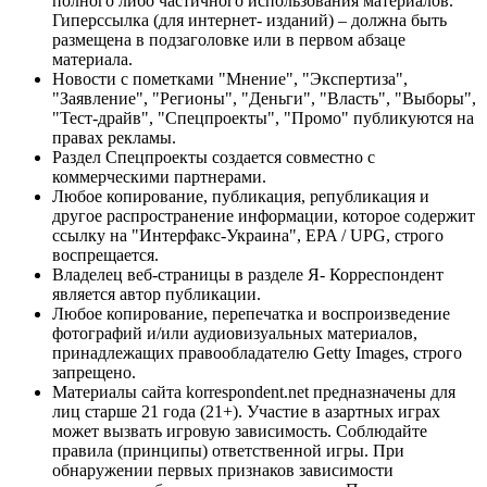
полного либо частичного использования материалов.
Гиперссылка (для интернет- изданий) – должна быть
размещена в подзаголовке или в первом абзаце
материала.
Новости с пометками "Мнение", "Экспертиза",
"Заявление", "Регионы", "Деньги", "Власть", "Выборы",
"Тест-драйв", "Спецпроекты", "Промо" публикуются на
правах рекламы.
Раздел Спецпроекты создается совместно с
коммерческими партнерами.
Любое копирование, публикация, републикация и
другое распространение информации, которое содержит
ссылку на "Интерфакс-Украина", EPA / UPG, строго
воспрещается.
Владелец веб-страницы в разделе Я- Корреспондент
является автор публикации.
Любое копирование, перепечатка и воспроизведение
фотографий и/или аудиовизуальных материалов,
принадлежащих правообладателю Getty Images, строго
запрещено.
Материалы сайта korrespondent.net предназначены для
лиц старше 21 года (21+). Участие в азартных играх
может вызвать игровую зависимость. Соблюдайте
правила (принципы) ответственной игры. При
обнаружении первых признаков зависимости