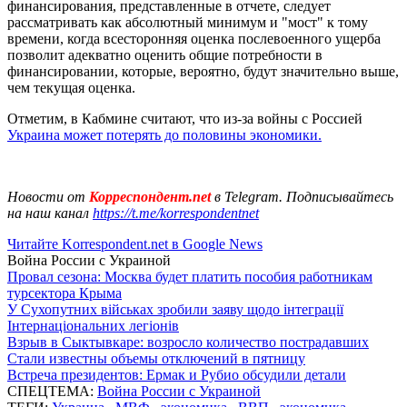
финансирования, представленные в отчете, следует
рассматривать как абсолютный минимум и "мост" к тому
времени, когда всесторонняя оценка послевоенного ущерба
позволит адекватно оценить общие потребности в
финансировании, которые, вероятно, будут значительно выше,
чем текущая оценка.
Отметим, в Кабмине считают, что из-за войны с Россией
Украина может потерять до половины экономики.
Новости от
Корреспондент.net
в Telegram. Подписывайтесь
на наш канал
https://t.me/korrespondentnet
Читайте Korrespondent.net в Google News
Война России с Украиной
Провал сезона: Москва будет платить пособия работникам
турсектора Крыма
У Сухопутних військах зробили заяву щодо інтеграції
Інтернаціональних легіонів
Взрыв в Сыктывкаре: возросло количество пострадавших
Стали известны объемы отключений в пятницу
Встреча президентов: Ермак и Рубио обсудили детали
СПЕЦТЕМА:
Война России с Украиной