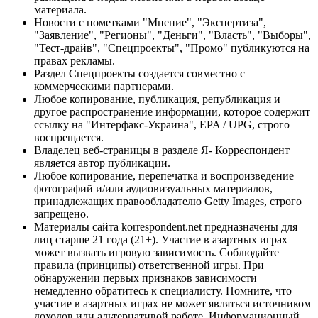
материала.
Новости с пометками "Мнение", "Экспертиза",
"Заявление", "Регионы", "Деньги", "Власть", "Выборы",
"Тест-драйв", "Спецпроекты", "Промо" публикуются на
правах рекламы.
Раздел Спецпроекты создается совместно с
коммерческими партнерами.
Любое копирование, публикация, републикация и
другое распространение информации, которое содержит
ссылку на "Интерфакс-Украина", EPA / UPG, строго
воспрещается.
Владелец веб-страницы в разделе Я- Корреспондент
является автор публикации.
Любое копирование, перепечатка и воспроизведение
фотографий и/или аудиовизуальных материалов,
принадлежащих правообладателю Getty Images, строго
запрещено.
Материалы сайта korrespondent.net предназначены для
лиц старше 21 года (21+). Участие в азартных играх
может вызвать игровую зависимость. Соблюдайте
правила (принципы) ответственной игры. При
обнаружении первых признаков зависимости
немедленно обратитесь к специалисту. Помните, что
участие в азартных играх не может являться источником
доходов или альтернативой работе. Информационный