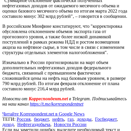
"Суммарное отклонение фактически полученных
нефтегазовых доходов от ожидаемого месячного объема и
оценки базового месячного объема по итогам марта 2022 года
составило минус 302 млрд рублей", – говорится в сообщении.
В российским Минфине констатируют, что "корректировка
обусловлена отклонением объемов экспорта газа от
прогнозного уровня, а также более низкой динамикой
поступлений в рамках режима НДД и ростом возмещения
акциза на нефтяное сырье, в том числе в связи с изменением
структуры отдельных элементов налогообложения".
Изначально в России прогнозировали на март объем
дополнительных нефтегазовых доходов федерального
бюджета, связанный с превышением фактически
сложившейся цены на нефть над базовым уровнем, в размере
790 млрд рублей. По итогам февраля отклонение от плана
составило минус 216,4 млрд рублей.
Новости от
Корреспондент.net
в Telegram. Подписывайтесь
на наш канал
https://t.me/korrespondentnet
Читайте Korrespondent.net в Google News
ТЕГИ:
Россия
,
бюджет
,
нефть
,
газ
,
доходы
,
Госбюджет
,
доход
,
Нефтегаздобыча
,
Новости России
Если вы заметили ошибку, выделите необходимый текст и