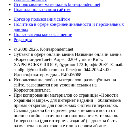
Использование материалов korrespondent.net
Правила пользования сайтом
Договор пользования сайтом
Политика в сфере конфиденциальности и персональных
данных
Пользовательское соглашение
Редакция
© 2000-2026, Korrespondent.net
Субъект в сфере онлайн-медиа Название онлайн-медиа -
«КореспонденТ.net» Адрес: 02091, місто Київ,
ХАРКІВСЬКЕ ШОСЕ, будинок 172-Б, офіс 208/1 E-mail:
sunlight@mediadim.com.ua
Телефон: 044-205-43-00
Идентификатор медиа - R40-06068
Использование любых материалов, размещённых на
сайте, разрешается при условии ссылки на
Корреспондент.net.
При копировании материалов со страницы «Новости
Украины и мира», для интернет-изданий – обязательна
прямая открытая для поисковых систем гиперссылка.
Ссылка должна быть размещена в независимости от
полного либо частичного использования материалов.
Гиперссылка (для интернет- изданий) – должна быть
размещена в подзаголовке или в первом абзаце