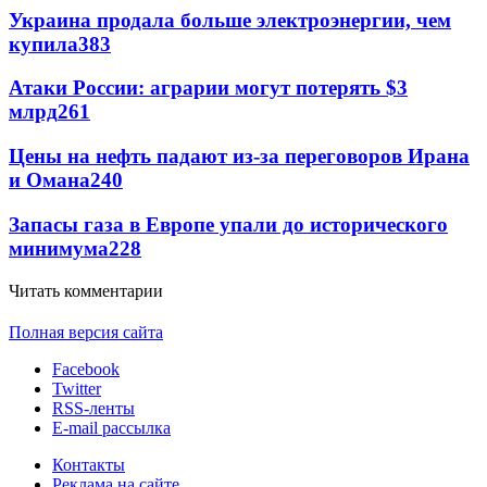
Украина продала больше электроэнергии, чем
купила
383
Атаки России: аграрии могут потерять $3
млрд
261
Цены на нефть падают из-за переговоров Ирана
и Омана
240
Запасы газа в Европе упали до исторического
минимума
228
Читать комментарии
Полная версия сайта
Facebook
Twitter
RSS-ленты
E-mail рассылка
Контакты
Реклама на сайте