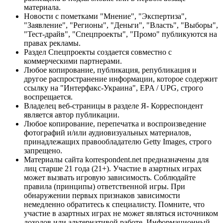
материала.
Новости с пометками "Мнение", "Экспертиза",
"Заявление", "Регионы", "Деньги", "Власть", "Выборы",
"Тест-драйв", "Спецпроекты", "Промо" публикуются на
правах рекламы.
Раздел Спецпроекты создается совместно с
коммерческими партнерами.
Любое копирование, публикация, републикация и
другое распространение информации, которое содержит
ссылку на "Интерфакс-Украина", EPA / UPG, строго
воспрещается.
Владелец веб-страницы в разделе Я- Корреспондент
является автор публикации.
Любое копирование, перепечатка и воспроизведение
фотографий и/или аудиовизуальных материалов,
принадлежащих правообладателю Getty Images, строго
запрещено.
Материалы сайта korrespondent.net предназначены для
лиц старше 21 года (21+). Участие в азартных играх
может вызвать игровую зависимость. Соблюдайте
правила (принципы) ответственной игры. При
обнаружении первых признаков зависимости
немедленно обратитесь к специалисту. Помните, что
участие в азартных играх не может являться источником
доходов или альтернативой работе. Информационный