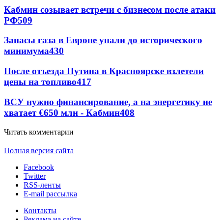
Кабмин созывает встречи с бизнесом после атаки
РФ
509
Запасы газа в Европе упали до исторического
минимума
430
После отъезда Путина в Красноярске взлетели
цены на топливо
417
ВСУ нужно финансирование, а на энергетику не
хватает €650 млн - Кабмин
408
Читать комментарии
Полная версия сайта
Facebook
Twitter
RSS-ленты
E-mail рассылка
Контакты
Реклама на сайте