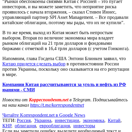
"Рынки обеспокоены связями Китая с Россией – это пугает
инвесторов, и вы можете заметить, что неприятие риска
проявилось с начала вторжения, – сказал Стивен Иннес,
управляющий партнер SPI Asset Management. – Все продавали
китайские облигации, поэтому мы рады, что их не купили".
В то же время, выход из Китая может быть непростым
выбором. Вторая по величине экономика мира владеет
рынком облигаций на 21 трлн долларов и фондовыми
биржами с отметкой в 16,4 трлн долларов (с учетом Гонконга).
Напомним, глава Госдепа США Энтони Блинкен заявил, что
Китаю придется сделать выбор
в противостоянии России
против Украины, поскольку оно сказывается на его репутации
в мире.
Компании Китая рассчитываются за уголь и нефть из РФ
юанями - СМИ
Новости от
Корреспондент.net
в Telegram. Подписывайтесь
на наш канал
https://t.me/korrespondentnet
Читайте Korrespondent.net в Google News
ТЕГИ:
Россия
,
Украина
,
инвестиции
,
экономика
,
Китай
,
КНР
,
облигация
,
еврооблигация
,
инвесторы
Если вы заметили ошибку, выделите необходимый текст и