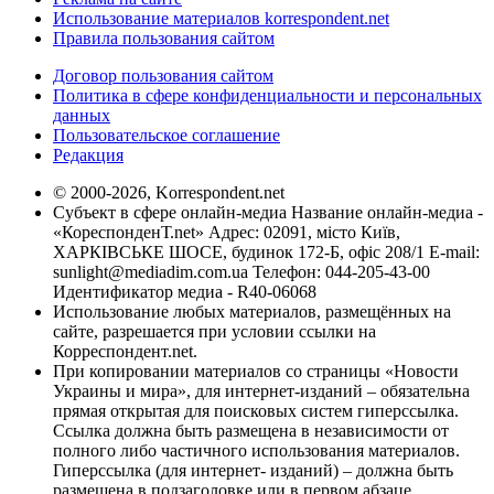
Использование материалов korrespondent.net
Правила пользования сайтом
Договор пользования сайтом
Политика в сфере конфиденциальности и персональных
данных
Пользовательское соглашение
Редакция
© 2000-2026, Korrespondent.net
Субъект в сфере онлайн-медиа Название онлайн-медиа -
«КореспонденТ.net» Адрес: 02091, місто Київ,
ХАРКІВСЬКЕ ШОСЕ, будинок 172-Б, офіс 208/1 E-mail:
sunlight@mediadim.com.ua
Телефон: 044-205-43-00
Идентификатор медиа - R40-06068
Использование любых материалов, размещённых на
сайте, разрешается при условии ссылки на
Корреспондент.net.
При копировании материалов со страницы «Новости
Украины и мира», для интернет-изданий – обязательна
прямая открытая для поисковых систем гиперссылка.
Ссылка должна быть размещена в независимости от
полного либо частичного использования материалов.
Гиперссылка (для интернет- изданий) – должна быть
размещена в подзаголовке или в первом абзаце