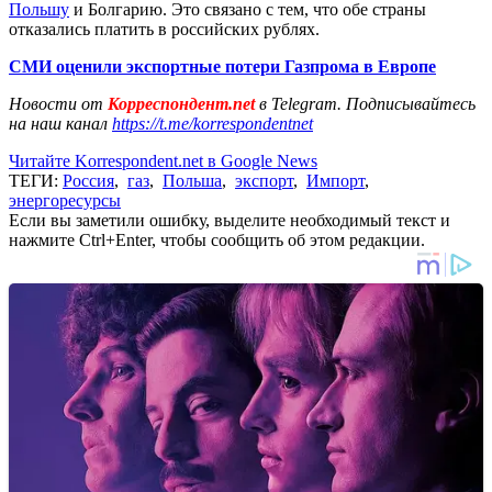
Польшу
и Болгарию. Это связано с тем, что обе страны
отказались платить в российских рублях.
СМИ оценили экспортные потери Газпрома в Европе
Новости от
Корреспондент.net
в Telegram. Подписывайтесь
на наш канал
https://t.me/korrespondentnet
Читайте Korrespondent.net в Google News
ТЕГИ:
Россия
,
газ
,
Польша
,
экспорт
,
Импорт
,
энергоресурсы
Если вы заметили ошибку, выделите необходимый текст и
нажмите Ctrl+Enter, чтобы сообщить об этом редакции.