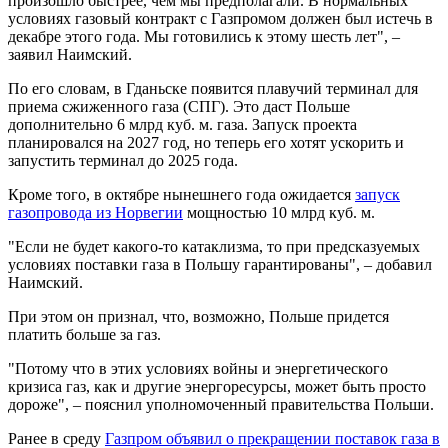
произошло быстрее, чем мы предполагали. В нормальных
условиях газовый контракт с Газпромом должен был истечь в
декабре этого года. Мы готовились к этому шесть лет", –
заявил Наимский.
По его словам, в Гданьске появится плавучий терминал для
приема сжиженного газа (СПГ). Это даст Польше
дополнительно 6 млрд куб. м. газа. Запуск проекта
планировался на 2027 год, но теперь его хотят ускорить и
запустить терминал до 2025 года.
Кроме того, в октябре нынешнего года ожидается
запуск
газопровода из Норвегии
мощностью 10 млрд куб. м.
"Если не будет какого-то катаклизма, то при предсказуемых
условиях поставки газа в Польшу гарантированы", – добавил
Наимский.
При этом он признал, что, возможно, Польше придется
платить больше за газ.
"Потому что в этих условиях войны и энергетического
кризиса газ, как и другие энергоресурсы, может быть просто
дороже", – пояснил уполномоченный правительства Польши.
Ранее в среду
Газпром объявил о прекращении поставок газа в