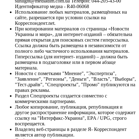
sunlight@mediadim.com.ua
Телефон: 044-205-43-00
Идентификатор медиа - R40-06068
Использование любых материалов, размещённых на
сайте, разрешается при условии ссылки на
Корреспондент.net.
При копировании материалов со страницы «Новости
Украины и мира», для интернет-изданий – обязательна
прямая открытая для поисковых систем гиперссылка.
Ссылка должна быть размещена в независимости от
полного либо частичного использования материалов.
Гиперссылка (для интернет- изданий) – должна быть
размещена в подзаголовке или в первом абзаце
материала.
Новости с пометками "Мнение", "Экспертиза",
"Заявление", "Регионы", "Деньги", "Власть", "Выборы",
"Тест-драйв", "Спецпроекты", "Промо" публикуются на
правах рекламы.
Раздел Спецпроекты создается совместно с
коммерческими партнерами.
Любое копирование, публикация, републикация и
другое распространение информации, которое содержит
ссылку на "Интерфакс-Украина", EPA / UPG, строго
воспрещается.
Владелец веб-страницы в разделе Я- Корреспондент
является автор публикации.