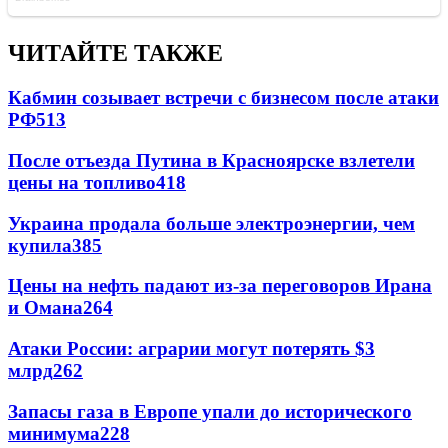
ЧИТАЙТЕ ТАКЖЕ
Кабмин созывает встречи с бизнесом после атаки
РФ
513
После отъезда Путина в Красноярске взлетели
цены на топливо
418
Украина продала больше электроэнергии, чем
купила
385
Цены на нефть падают из-за переговоров Ирана
и Омана
264
Атаки России: аграрии могут потерять $3
млрд
262
Запасы газа в Европе упали до исторического
минимума
228