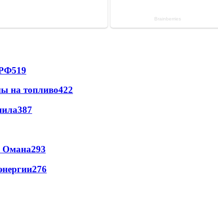
 РФ
519
ны на топливо
422
пила
387
и Омана
293
энергии
276