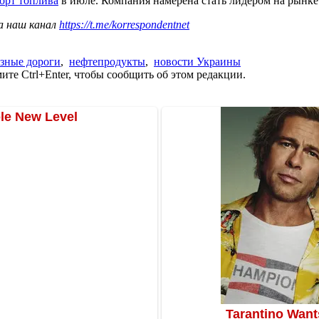
порт топлива
в июле. Компания намерена стать лидером на рынке 
а наш канал
https://t.me/korrespondentnet
зные дороги
,
нефтепродукты
,
новости Украины
те Ctrl+Enter, чтобы сообщить об этом редакции.