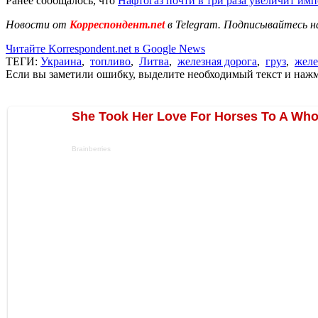
Ранее сообщалось, что
Нафтогаз почти в три раза увеличит им
Новости от
Корреспондент.net
в Telegram. Подписывайтесь н
Читайте Korrespondent.net в Google News
ТЕГИ:
Украина
,
топливо
,
Литва
,
железная дорога
,
груз
,
желе
Если вы заметили ошибку, выделите необходимый текст и нажми