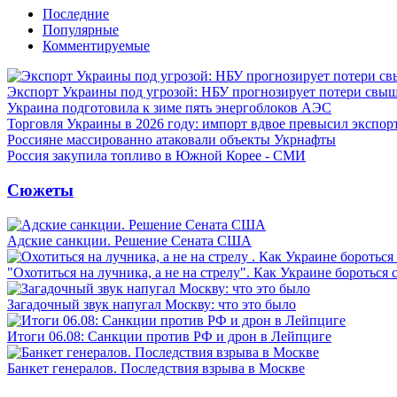
Последние
Популярные
Комментируемые
Экспорт Украины под угрозой: НБУ прогнозирует потери свыш
Украина подготовила к зиме пять энергоблоков АЭС
Торговля Украины в 2026 году: импорт вдвое превысил экспор
Россияне массированно атаковали объекты Укрнафты
Россия закупила топливо в Южной Корее - СМИ
Сюжеты
Адские санкции. Решение Сената США
"Охотиться на лучника, а не на стрелу". Как Украине бороться 
Загадочный звук напугал Москву: что это было
Итоги 06.08: Санкции против РФ и дрон в Лейпциге
Банкет генералов. Последствия взрыва в Москве