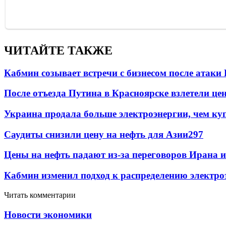
ЧИТАЙТЕ ТАКЖЕ
Кабмин созывает встречи с бизнесом после атаки
После отъезда Путина в Красноярске взлетели це
Украина продала больше электроэнергии, чем ку
Саудиты снизили цену на нефть для Азии
297
Цены на нефть падают из-за переговоров Ирана 
Кабмин изменил подход к распределению электро
Читать комментарии
Новости экономики