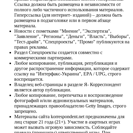
Ссылка должна быть размещена в независимости от
полного либо частичного использования материалов.
Гиперссылка (для интернет- изданий) – должна быть
размещена в подзаголовке или в первом абзаце
материала.
Новости с пометками "Мнение", "Экспертиза",
"Заявление", "Регионы", "Деньги", "Власть", "Выборы",
"Тест-драйв", "Спецпроекты", "Промо" публикуются на
правах рекламы.
Раздел Спецпроекты создается совместно с
коммерческими партнерами.
Любое копирование, публикация, републикация и
другое распространение информации, которое содержит
ссылку на "Интерфакс-Украина", EPA / UPG, строго
воспрещается.
Владелец веб-страницы в разделе Я- Корреспондент
является автор публикации.
Любое копирование, перепечатка и воспроизведение
фотографий и/или аудиовизуальных материалов,
принадлежащих правообладателю Getty Images, строго
запрещено.
Материалы сайта korrespondent.net предназначены для
лиц старше 21 года (21+). Участие в азартных играх
может вызвать игровую зависимость. Соблюдайте
правила (принципы) ответственной игры. При