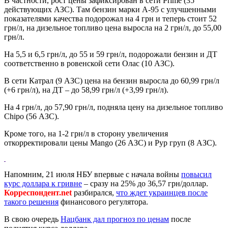
В частности, рост цены зафиксирован в сети Prime (35
действующих АЗС). Там бензин марки А-95 с улучшенными
показателями качества подорожал на 4 грн и теперь стоит 52
грн/л, на дизельное топливо цена выросла на 2 грн/л, до 55,00
грн/л.
На 5,5 и 6,5 грн/л, до 55 и 59 грн/л, подорожали бензин и ДТ
соответственно в ровенской сети Олас (10 АЗС).
В сети Катрал (9 АЗС) цена на бензин выросла до 60,99 грн/л
(+6 грн/л), на ДТ – до 58,99 грн/л (+3,99 грн/л).
На 4 грн/л, до 57,90 грн/л, подняла цену на дизельное топливо
Chipo (56 АЗС).
Кроме того, на 1-2 грн/л в сторону увеличения
откорректировали цены Mango (26 АЗС) и Рур груп (8 АЗС).
Напомним, 21 июля НБУ впервые с начала войны
повысил
курс доллара к гривне
– сразу на 25% до 36,57 грн/доллар.
Корреспондент.net
разбирался,
что ждет украинцев после
такого решения
финансового регулятора.
В свою очередь
Нацбанк дал прогноз по ценам
после