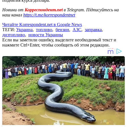
поднятия курса доллара.
Новини от
Корреспондент.net
в Telegram. Підписуйтесь на
наш канал
https://t.me/korrespondentnet
Читайте Korrespondent.net в Google News
ТЕГИ:
Украина
,
топливо
,
бензин
,
АЗС
,
заправка
,
дизтопливо
,
новости Украины
Если вы заметили ошибку, выделите необходимый текст и
нажмите Ctrl+Enter, чтобы сообщить об этом редакции.