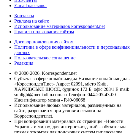
RSS-ленты
E-mail рассылка
Контакты
Реклама на сайте
Использование материалов korrespondent.net
Правила пользования сайтом
Договор пользования сайтом
Политика в сфере конфиденциальности и персональных
данных
Пользовательское соглашение
Редакция
© 2000-2026, Korrespondent.net
Субъект в сфере онлайн-медиа Название онлайн-медиа -
«КореспонденТ.net» Адрес: 02091, місто Київ,
ХАРКІВСЬКЕ ШОСЕ, будинок 172-Б, офіс 208/1 E-mail:
sunlight@mediadim.com.ua
Телефон: 044-205-43-00
Идентификатор медиа - R40-06068
Использование любых материалов, размещённых на
сайте, разрешается при условии ссылки на
Корреспондент.net.
При копировании материалов со страницы «Новости
Украины и мира», для интернет-изданий – обязательна
прямая открытая для поисковых систем гиперссылка.