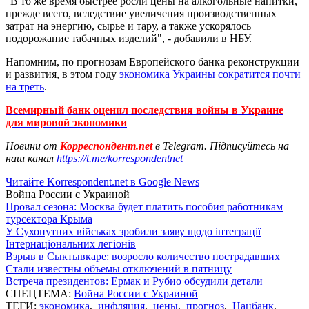
"В то же время быстрее росли цены на алкогольные напитки,
прежде всего, вследствие увеличения производственных
затрат на энергию, сырье и тару, а также ускорялось
подорожание табачных изделий", - добавили в НБУ.
Напомним, по прогнозам Европейского банка реконструкции
и развития, в этом году
экономика Украины сократится почти
на треть
.
Всемирный банк оценил последствия войны в Украине
для мировой экономики
Новини от
Корреспондент.net
в Telegram. Підписуйтесь на
наш канал
https://t.me/korrespondentnet
Читайте Korrespondent.net в Google News
Война России с Украиной
Провал сезона: Москва будет платить пособия работникам
турсектора Крыма
У Сухопутних військах зробили заяву щодо інтеграції
Інтернаціональних легіонів
Взрыв в Сыктывкаре: возросло количество пострадавших
Стали известны объемы отключений в пятницу
Встреча президентов: Ермак и Рубио обсудили детали
СПЕЦТЕМА:
Война России с Украиной
ТЕГИ:
экономика
,
инфляция
,
цены
,
прогноз
,
Нацбанк
,