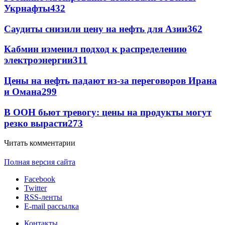
Укрнафты
432
Саудиты снизили цену на нефть для Азии
362
Кабмин изменил подход к распределению
электроэнергии
311
Цены на нефть падают из-за переговоров Ирана
и Омана
299
В ООН бьют тревогу: цены на продукты могут
резко вырасти
273
Читать комментарии
Полная версия сайта
Facebook
Twitter
RSS-ленты
E-mail рассылка
Контакты