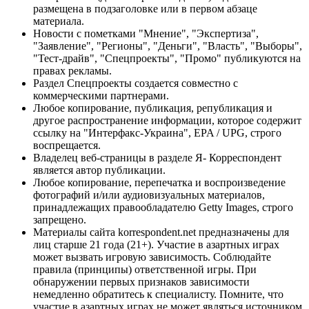
размещена в подзаголовке или в первом абзаце
материала.
Новости с пометками "Мнение", "Экспертиза",
"Заявление", "Регионы", "Деньги", "Власть", "Выборы",
"Тест-драйв", "Спецпроекты", "Промо" публикуются на
правах рекламы.
Раздел Спецпроекты создается совместно с
коммерческими партнерами.
Любое копирование, публикация, републикация и
другое распространение информации, которое содержит
ссылку на "Интерфакс-Украина", EPA / UPG, строго
воспрещается.
Владелец веб-страницы в разделе Я- Корреспондент
является автор публикации.
Любое копирование, перепечатка и воспроизведение
фотографий и/или аудиовизуальных материалов,
принадлежащих правообладателю Getty Images, строго
запрещено.
Материалы сайта korrespondent.net предназначены для
лиц старше 21 года (21+). Участие в азартных играх
может вызвать игровую зависимость. Соблюдайте
правила (принципы) ответственной игры. При
обнаружении первых признаков зависимости
немедленно обратитесь к специалисту. Помните, что
участие в азартных играх не может являться источником