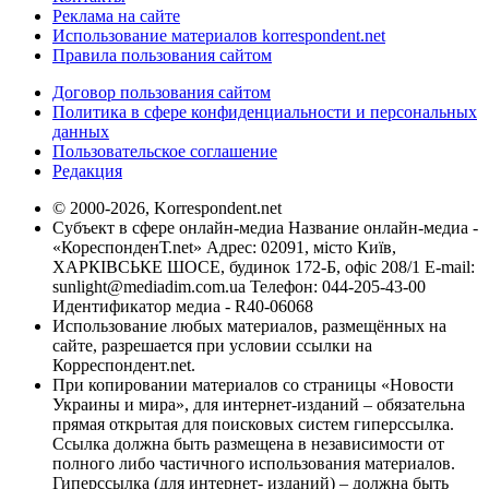
Реклама на сайте
Использование материалов korrespondent.net
Правила пользования сайтом
Договор пользования сайтом
Политика в сфере конфиденциальности и персональных
данных
Пользовательское соглашение
Редакция
© 2000-2026, Korrespondent.net
Субъект в сфере онлайн-медиа Название онлайн-медиа -
«КореспонденТ.net» Адрес: 02091, місто Київ,
ХАРКІВСЬКЕ ШОСЕ, будинок 172-Б, офіс 208/1 E-mail:
sunlight@mediadim.com.ua
Телефон: 044-205-43-00
Идентификатор медиа - R40-06068
Использование любых материалов, размещённых на
сайте, разрешается при условии ссылки на
Корреспондент.net.
При копировании материалов со страницы «Новости
Украины и мира», для интернет-изданий – обязательна
прямая открытая для поисковых систем гиперссылка.
Ссылка должна быть размещена в независимости от
полного либо частичного использования материалов.
Гиперссылка (для интернет- изданий) – должна быть