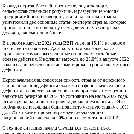
Блокада портов Россией, препятствующая экспорту
сельскохозяйственной продукции, и разрушение многих
предприятий по производству стали на востоке страны
уничтожили две основные статьи экспорта страны, которые
приносили почти половину всех довоенных экспортных
доходов, напомнили в банке.
В первом квартале 2022 года ВВП упал на 15,1% в годовом
исчислении года и на 37,2% во втором квартале, когда
произошли самые ожесточенные и широкомасштабные
боевые действия. Инфляция выросла до 23,8% в августе 2022
года из-за перебоев с поставками и резкого роста бюджетного
дефицита.
Первоначальная высокая зависимость страны от денежного
финансирования дефицита бюджета на фоне значительного
дефицита внешнего финансирования привела к истощению
валютных резервов на 20% по состоянию на июль 2022 года,
несмотря на наличие контроля за движением капитала. Это
побудило центральный банк повысить учетную ставку с 10%
до 25% в июне и провести разовую девальвацию
национальной валюты на 20% в июле, отметили в ЕБРР.
С тех пор ситуация начала улучшаться, отчасти из-за
увеличения притока внешнего финансирования в августе и