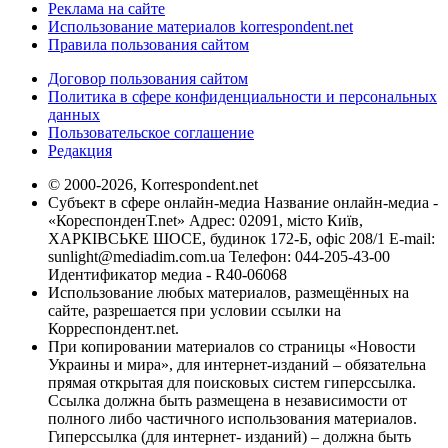
Реклама на сайте
Использование материалов korrespondent.net
Правила пользования сайтом
Договор пользования сайтом
Политика в сфере конфиденциальности и персональных
данных
Пользовательское соглашение
Редакция
© 2000-2026, Korrespondent.net
Субъект в сфере онлайн-медиа Название онлайн-медиа -
«КореспонденТ.net» Адрес: 02091, місто Київ,
ХАРКІВСЬКЕ ШОСЕ, будинок 172-Б, офіс 208/1 E-mail:
sunlight@mediadim.com.ua
Телефон: 044-205-43-00
Идентификатор медиа - R40-06068
Использование любых материалов, размещённых на
сайте, разрешается при условии ссылки на
Корреспондент.net.
При копировании материалов со страницы «Новости
Украины и мира», для интернет-изданий – обязательна
прямая открытая для поисковых систем гиперссылка.
Ссылка должна быть размещена в независимости от
полного либо частичного использования материалов.
Гиперссылка (для интернет- изданий) – должна быть