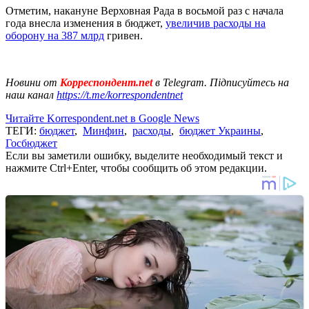
Отметим, накануне Верховная Рада в восьмой раз с начала
года внесла изменения в бюджет,
увеличив расходы на
оборону на 387 млрд
гривен.
Новини от
Корреспондент.net
в Telegram. Підписуйтесь на
наш канал
https://t.me/korrespondentnet
Читайте Korrespondent.net в Google News
ТЕГИ:
бюджет
,
Минфин
,
расходы
,
бюджет Украины
,
Госбюджет
Если вы заметили ошибку, выделите необходимый текст и
нажмите Ctrl+Enter, чтобы сообщить об этом редакции.