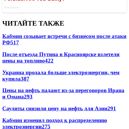
ЧИТАЙТЕ ТАКЖЕ
Кабмин созывает встречи с бизнесом после атаки
РФ
517
После отъезда Путина в Красноярске взлетели
цены на топливо
422
Украина продала больше электроэнергии, чем
купила
387
Цены на нефть падают из-за переговоров Ирана
и Омана
293
Саудиты снизили цену на нефть для Азии
291
Кабмин изменил подход к распределению
электроэнергии
275