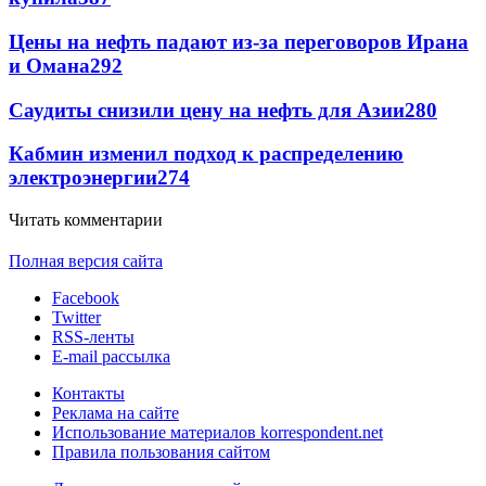
Цены на нефть падают из-за переговоров Ирана
и Омана
292
Саудиты снизили цену на нефть для Азии
280
Кабмин изменил подход к распределению
электроэнергии
274
Читать комментарии
Полная версия сайта
Facebook
Twitter
RSS-ленты
E-mail рассылка
Контакты
Реклама на сайте
Использование материалов korrespondent.net
Правила пользования сайтом