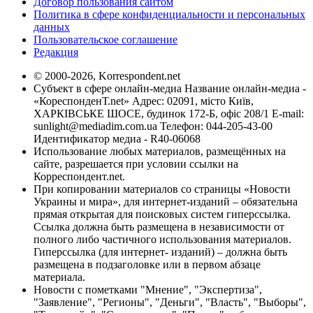
Договор пользования сайтом
Политика в сфере конфиденциальности и персональных
данных
Пользовательское соглашение
Редакция
© 2000-2026, Korrespondent.net
Субъект в сфере онлайн-медиа Название онлайн-медиа -
«КореспонденТ.net» Адрес: 02091, місто Київ,
ХАРКІВСЬКЕ ШОСЕ, будинок 172-Б, офіс 208/1 E-mail:
sunlight@mediadim.com.ua
Телефон: 044-205-43-00
Идентификатор медиа - R40-06068
Использование любых материалов, размещённых на
сайте, разрешается при условии ссылки на
Корреспондент.net.
При копировании материалов со страницы «Новости
Украины и мира», для интернет-изданий – обязательна
прямая открытая для поисковых систем гиперссылка.
Ссылка должна быть размещена в независимости от
полного либо частичного использования материалов.
Гиперссылка (для интернет- изданий) – должна быть
размещена в подзаголовке или в первом абзаце
материала.
Новости с пометками "Мнение", "Экспертиза",
"Заявление", "Регионы", "Деньги", "Власть", "Выборы",