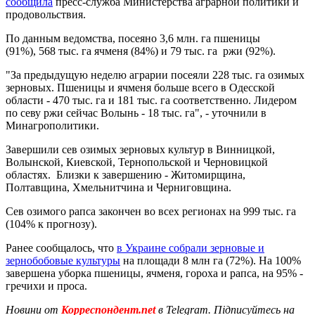
сообщила
пресс-служба Министерства аграрной политики и
продовольствия.
По данным ведомства, посеяно 3,6 млн. га пшеницы
(91%), 568 тыс. га ячменя (84%) и 79 тыс. га ржи (92%).
"За предыдущую неделю аграрии посеяли 228 тыс. га озимых
зерновых. Пшеницы и ячменя больше всего в Одесской
области - 470 тыс. га и 181 тыс. га соответственно. Лидером
по севу ржи сейчас Волынь - 18 тыс. га", - уточнили в
Минагрополитики.
Завершили сев озимых зерновых культур в Винницкой,
Волынской, Киевской, Тернопольской и Черновицкой
областях. Близки к завершению - Житомирщина,
Полтавщина, Хмельнитчина и Черниговщина.
Сев озимого рапса закончен во всех регионах на 999 тыс. га
(104% к прогнозу).
Ранее сообщалось, что
в Украине собрали зерновые и
зернобобовые культуры
на площади 8 млн га (72%). На 100%
завершена уборка пшеницы, ячменя, гороха и рапса, на 95% -
гречихи и проса.
Новини от
Корреспондент.net
в Telegram. Підписуйтесь на