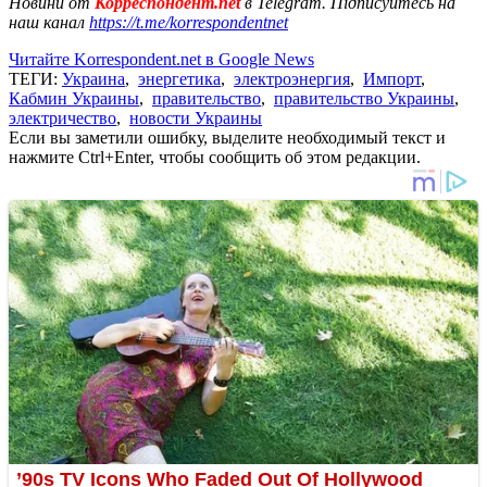
Новини от
Корреспондент.net
в Telegram. Підписуйтесь на
наш канал
https://t.me/korrespondentnet
Читайте Korrespondent.net в Google News
ТЕГИ:
Украина
,
энергетика
,
электроэнергия
,
Импорт
,
Кабмин Украины
,
правительство
,
правительство Украины
,
электричество
,
новости Украины
Если вы заметили ошибку, выделите необходимый текст и
нажмите Ctrl+Enter, чтобы сообщить об этом редакции.