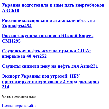
Украина подготовила к зиме пять энергоблоков
АЭС
618
Россияне массированно атаковали объекты
Укрнафты
454
Россия закупила топливо в Южной Корее -
СМИ
295
Саудовская нефть исчезла с рынка США:
впервые за 40 лет
252
Саудиты снизили цену на нефть для Азии
231
Экспорт Украины под угрозой: НБУ
прогнозирует потери свыше 2 млрд долларов
214
Читать комментарии
Полная версия сайта