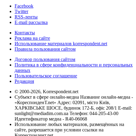
Facebook
Twitter
RSS-ленты
E-mail рассылка
Контакты
Реклама на сайте
Использование материалов korrespondent.net
Правила пользования сайтом
Договор пользования сайтом
Политика в сфере конфиденциальности и персональных
данных
Пользовательское соглашение
Редакция
© 2000-2026, Korrespondent.net
Субъект в сфере онлайн-медиа Название онлайн-медиа -
«КореспонденТ.net» Адрес: 02091, місто Київ,
ХАРКІВСЬКЕ ШОСЕ, будинок 172-Б, офіс 208/1 E-mail:
sunlight@mediadim.com.ua
Телефон: 044-205-43-00
Идентификатор медиа - R40-06068
Использование любых материалов, размещённых на
сайте, разрешается при условии ссылки на
Корреспондент.net.