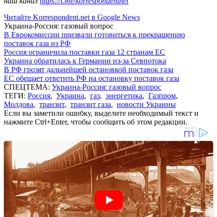
наш канал
https://t.me/korrespondentnet
Читайте Korrespondent.net в Google News
Украина-Россия: газовый вопрос
В Еврокомиссии призвали готовиться к прекращению
поставок газа из РФ
Россия ограничила поставки газа 12 странам ЕС
Украина обратилась к Германии из-за Севпотока
В РФ грозят дальнейшей остановкой поставок газа
ЕС обещает ответить РФ на остановку поставок газа
СПЕЦТЕМА:
Украина-Россия: газовый вопрос
ТЕГИ:
Россия
,
Украина
,
газ
,
энергетика
,
Газпром
,
Молдова
,
транзит
,
транзит газа
,
новости Украины
Если вы заметили ошибку, выделите необходимый текст и
нажмите Ctrl+Enter, чтобы сообщить об этом редакции.