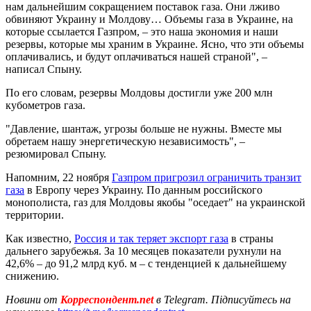
нам дальнейшим сокращением поставок газа. Они лживо
обвиняют Украину и Молдову… Объемы газа в Украине, на
которые ссылается Газпром, – это наша экономия и наши
резервы, которые мы храним в Украине. Ясно, что эти объемы
оплачивались, и будут оплачиваться нашей страной", –
написал Спыну.
По его словам, резервы Молдовы достигли уже 200 млн
кубометров газа.
"Давление, шантаж, угрозы больше не нужны. Вместе мы
обретаем нашу энергетическую независимость", –
резюмировал Спыну.
Напомним, 22 ноября
Газпром пригрозил ограничить транзит
газа
в Европу через Украину. По данным российского
монополиста, газ для Молдовы якобы "оседает" на украинской
территории.
Как известно,
Россия и так теряет экспорт газа
в страны
дальнего зарубежья. За 10 месяцев показатели рухнули на
42,6% – до 91,2 млрд куб. м – с тенденцией к дальнейшему
снижению.
Новини от
Корреспондент.net
в Telegram. Підписуйтесь на