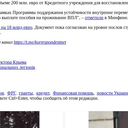
ъеме 200 млн. евро от Кредитного учреждения для восстановлен
 рамках Программы поддержания устойчивости внутренне переме
о выплате пособия на проживание ВПЛ", –
отметили
в Минфине
на 18 млрд евро
. Документ пока согласован на уровне послов с
.
ш канал
https://t.me/korrespondentnet
сектора Крыма
іональних легіонів
ия
,
ФРГ
,
гранты
,
кредит
,
Финансовая помощь
,
новости Украи
те Ctrl+Enter, чтобы сообщить об этом редакции.