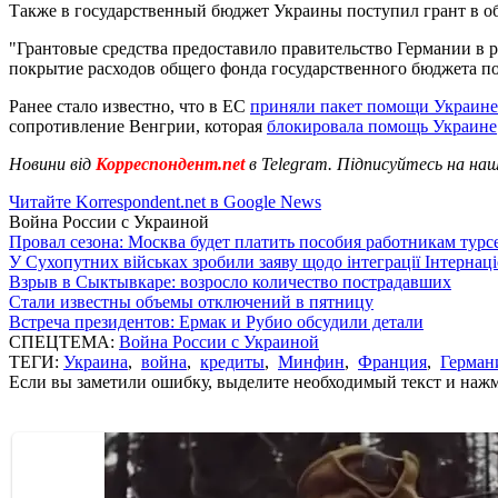
Также в государственный бюджет Украины поступил грант в об
"Грантовые средства предоставило правительство Германии в
покрытие расходов общего фонда государственного бюджета п
Ранее стало известно, что в ЕС
приняли пакет помощи Украине 
сопротивление Венгрии, которая
блокировала помощь Украине
Новини від
Корреспондент.net
в Telegram. Підписуйтесь на на
Читайте Korrespondent.net в Google News
Война России с Украиной
Провал сезона: Москва будет платить пособия работникам тур
У Сухопутних військах зробили заяву щодо інтеграції Інтернац
Взрыв в Сыктывкаре: возросло количество пострадавших
Стали известны объемы отключений в пятницу
Встреча президентов: Ермак и Рубио обсудили детали
СПЕЦТЕМА:
Война России с Украиной
ТЕГИ:
Украина
,
война
,
кредиты
,
Минфин
,
Франция
,
Герман
Если вы заметили ошибку, выделите необходимый текст и нажми