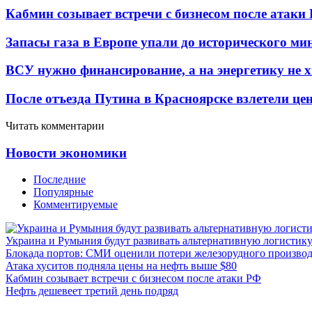
Кабмин созывает встречи с бизнесом после атаки
Запасы газа в Европе упали до исторического м
ВСУ нужно финансирование, а на энергетику не х
После отъезда Путина в Красноярске взлетели це
Читать комментарии
Новости экономики
Последние
Популярные
Комментируемые
Украина и Румыния будут развивать альтернативную логистику
Блокада портов: СМИ оценили потери железорудного производ
Атака хуситов подняла цены на нефть выше $80
Кабмин созывает встречи с бизнесом после атаки РФ
Нефть дешевеет третий день подряд