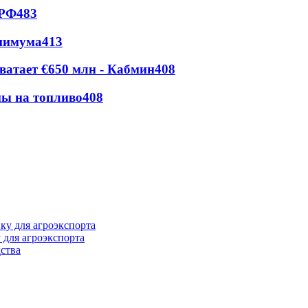
 РФ
483
инимума
413
ватает €650 млн - Кабмин
408
ны на топливо
408
 для агроэкспорта
ства