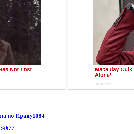
мпа по Ирану
1084
0%
677