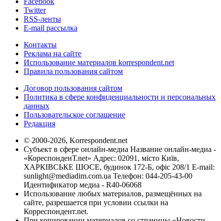
Facebook
Twitter
RSS-ленты
E-mail рассылка
Контакты
Реклама на сайте
Использование материалов korrespondent.net
Правила пользования сайтом
Договор пользования сайтом
Политика в сфере конфиденциальности и персональных
данных
Пользовательское соглашение
Редакция
© 2000-2026, Korrespondent.net
Субъект в сфере онлайн-медиа Название онлайн-медиа -
«КореспонденТ.net» Адрес: 02091, місто Київ,
ХАРКІВСЬКЕ ШОСЕ, будинок 172-Б, офіс 208/1 E-mail:
sunlight@mediadim.com.ua
Телефон: 044-205-43-00
Идентификатор медиа - R40-06068
Использование любых материалов, размещённых на
сайте, разрешается при условии ссылки на
Корреспондент.net.
При копировании материалов со страницы «Новости