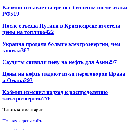
Кабмин созывает встречи с бизнесом после атаки
РФ
519
После отъезда Путина в Красноярске взлетели
цены на топливо
422
Украина продала больше электроэнергии, чем
купила
387
Саудиты снизили цену на нефть для Азии
297
Цены на нефть падают из-за переговоров Ирана
и Омана
293
Кабмин изменил подход к распределению
электроэнергии
276
Читать комментарии
Полная версия сайта