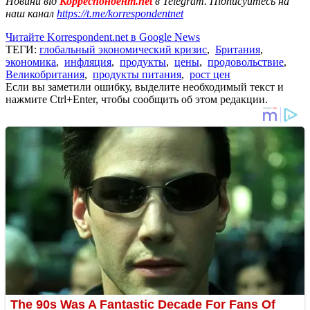
Новини від
Корреспондент.net
в Telegram. Підписуйтесь на
наш канал
https://t.me/korrespondentnet
Читайте Korrespondent.net в Google News
ТЕГИ:
глобальный экономический кризис
,
Британия
,
экономика
,
инфляция
,
продукты
,
цены
,
продовольствие
,
Великобритания
,
продукты питания
,
рост цен
Если вы заметили ошибку, выделите необходимый текст и
нажмите Ctrl+Enter, чтобы сообщить об этом редакции.