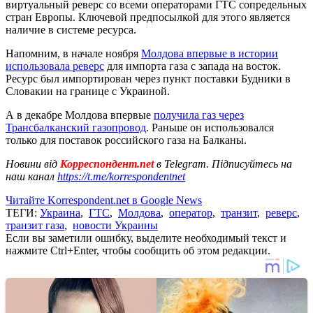
виртуальный реверс со всеми операторами ГТС сопредельных
стран Европы. Ключевой предпосылкой для этого является
наличие в системе ресурса.
Напомним, в начале ноября
Молдова впервые в истории
использовала реверс
для импорта газа с запада на восток.
Ресурс был импортирован через пункт поставки Будники в
Словакии на границе с Украиной.
А в декабре Молдова впервые
получила газ через
Трансбалканский газопровод
. Раньше он использовался
только для поставок российского газа на Балканы.
Новини від
Корреспондент.net
в Telegram. Підписуйтесь на
наш канал
https://t.me/korrespondentnet
Читайте Korrespondent.net в Google News
ТЕГИ:
Украина
,
ГТС
,
Молдова
,
оператор
,
транзит
,
реверс
,
транзит газа
,
новости Украины
Если вы заметили ошибку, выделите необходимый текст и
нажмите Ctrl+Enter, чтобы сообщить об этом редакции.