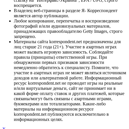
ссылку на "Интерфакс-Украина", EPA / UPG, строго
воспрещается.
Владелец веб-страницы в разделе Я- Корреспондент
является автор публикации.
Любое копирование, перепечатка и воспроизведение
фотографий и/или аудиовизуальных материалов,
принадлежащих правообладателю Getty Images, строго
запрещено.
Материалы сайта korrespondent.net предназначены для
лиц старше 21 года (21+). Участие в азартных играх
может вызвать игровую зависимость. Соблюдайте
правила (принципы) ответственной игры. При
обнаружении первых признаков зависимости
немедленно обратитесь к специалисту. Помните, что
участие в азартных играх не может являться источником
доходов или альтернативой работе. Информационный
ресурс korrespondent.net не проводит игры на реальные
и/или виртуальные деньги, сайт не принимает ни в
какой форме оплату ставок и других платежей, которые
связаны/могут быть связаны с азартными играми,
букмекерами или тотализаторами. Какие-либо
материалы на информационном ресурсе
korrespondent.net публикуются исключительно в
информационных целях.