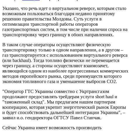
Указано, что речь идет о виртуальном реверсе, которым стало
возможным пользоваться благодаря недавно принятому
решению правительства Молдовы. Суть услуги в
оптимизации транспортной работы операторов
газотранспортных систем, в том числе при наличии спроса на
транспортировку через границу в обоих направлениях.
В таком случае операторы осуществляют физическую
транспортировку только в одном направлении, а в другом –
газ транспортируется с использованием виртуального реверса
(или backhaul). Тогда топливо физически не перемещается
через границу, а стороны осуществляют взаимозачет,
являющийся одним из наиболее прогрессивных коммерческих
методов европейского рынка, среди преимуществ которого
экономия топливного газа и уменьшение выбросов СО2.
"Оператор ГТС Украины совместно с Укртрансгазом
продолжают предоставлять трейдерам услуги short haul и
"таможенный склад". Мы предлагаем нашим партнерам
кооперацию, которая укрепит энергетический рынок Европы
и будет способствовать дальнейшей интеграции Украины", –
заявил и.о. гендиректора ОГТСУ Павел Станчак.
Сейчас Украина имеет возможность производить