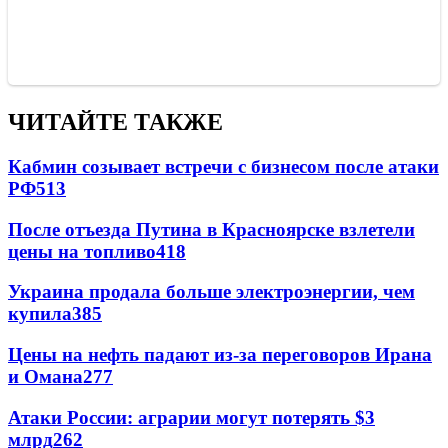
ЧИТАЙТЕ ТАКЖЕ
Кабмин созывает встречи с бизнесом после атаки
РФ
513
После отъезда Путина в Красноярске взлетели
цены на топливо
418
Украина продала больше электроэнергии, чем
купила
385
Цены на нефть падают из-за переговоров Ирана
и Омана
277
Атаки России: аграрии могут потерять $3
млрд
262