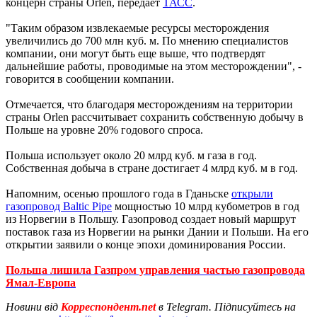
концерн страны Orlen, передает
ТАСС
.
"Таким образом извлекаемые ресурсы месторождения
увеличились до 700 млн куб. м. По мнению специалистов
компании, они могут быть еще выше, что подтвердят
дальнейшие работы, проводимые на этом месторождении", -
говорится в сообщении компании.
Отмечается, что благодаря месторождениям на территории
страны Orlen рассчитывает сохранить собственную добычу в
Польше на уровне 20% годового спроса.
Польша использует около 20 млрд куб. м газа в год.
Собственная добыча в стране достигает 4 млрд куб. м в год.
Напомним, осенью прошлого года в Гданьске
открыли
газопровод Baltic Pipe
мощностью 10 млрд кубометров в год
из Норвегии в Польшу. Газопровод создает новый маршрут
поставок газа из Норвегии на рынки Дании и Польши. На его
открытии заявили о конце эпохи доминирования России.
Польша лишила Газпром управления частью газопровода
Ямал-Европа
Новини від
Корреспондент.net
в Telegram. Підписуйтесь на