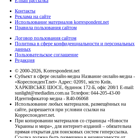
E-mail рассылка
Контакты
Реклама на сайте
Использование материалов korrespondent.net
Правила пользования сайтом
Договор пользования сайтом
Политика в сфере конфиденциальности и персональных
данных
Пользовательское соглашение
Редакция
© 2000-2026, Korrespondent.net
Субъект в сфере онлайн-медиа Название онлайн-медиа -
«КореспонденТ.net» Адрес: 02091, місто Київ,
ХАРКІВСЬКЕ ШОСЕ, будинок 172-Б, офіс 208/1 E-mail:
sunlight@mediadim.com.ua
Телефон: 044-205-43-00
Идентификатор медиа - R40-06068
Использование любых материалов, размещённых на
сайте, разрешается при условии ссылки на
Корреспондент.net.
При копировании материалов со страницы «Новости
Украины и мира», для интернет-изданий – обязательна
прямая открытая для поисковых систем гиперссылка.
Ссылка должна быть размещена в независимости от