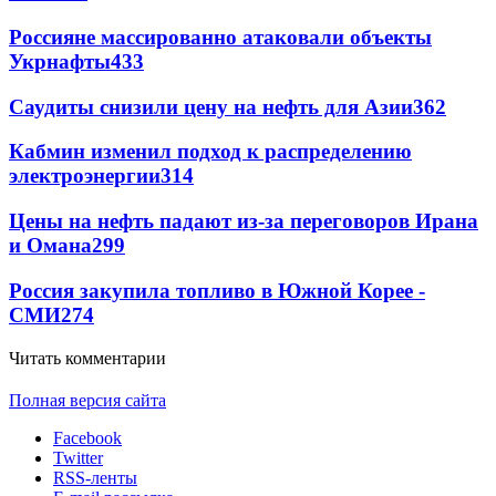
Россияне массированно атаковали объекты
Укрнафты
433
Саудиты снизили цену на нефть для Азии
362
Кабмин изменил подход к распределению
электроэнергии
314
Цены на нефть падают из-за переговоров Ирана
и Омана
299
Россия закупила топливо в Южной Корее -
СМИ
274
Читать комментарии
Полная версия сайта
Facebook
Twitter
RSS-ленты