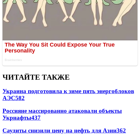
ЧИТАЙТЕ ТАКЖЕ
Украина подготовила к зиме пять энергоблоков
АЭС
582
Россияне массированно атаковали объекты
Укрнафты
437
Саудиты снизили цену на нефть для Азии
362