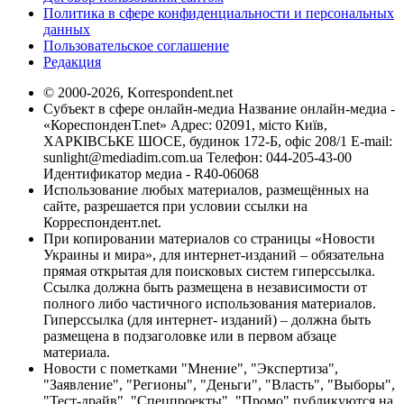
Политика в сфере конфиденциальности и персональных
данных
Пользовательское соглашение
Редакция
© 2000-2026, Korrespondent.net
Субъект в сфере онлайн-медиа Название онлайн-медиа -
«КореспонденТ.net» Адрес: 02091, місто Київ,
ХАРКІВСЬКЕ ШОСЕ, будинок 172-Б, офіс 208/1 E-mail:
sunlight@mediadim.com.ua
Телефон: 044-205-43-00
Идентификатор медиа - R40-06068
Использование любых материалов, размещённых на
сайте, разрешается при условии ссылки на
Корреспондент.net.
При копировании материалов со страницы «Новости
Украины и мира», для интернет-изданий – обязательна
прямая открытая для поисковых систем гиперссылка.
Ссылка должна быть размещена в независимости от
полного либо частичного использования материалов.
Гиперссылка (для интернет- изданий) – должна быть
размещена в подзаголовке или в первом абзаце
материала.
Новости с пометками "Мнение", "Экспертиза",
"Заявление", "Регионы", "Деньги", "Власть", "Выборы",
"Тест-драйв", "Спецпроекты", "Промо" публикуются на