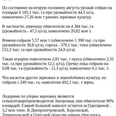
По состоянию на вторую половину августа урожай собран на
площади 6 185,1 тыс. га при урожайности 44,1 ц/га,
намолочено 27,26 млн т ранних зерновых культур.
В частности, пшеницу обмолотили на 4 384 тыс. га
(урожайность - 47,5 ц/га), намолочено 20,82 млн т.
Ячменя собрали 5,57 млн т (обмолочено 1 398 тыс. га при
урожайности 39,8 ц/га), гороха - 379,1 тыс. тонн (обмолочено
152,2 тыс. га при урожайности 24,9 ц/га).
Также аграрии намолотили 2,81 тыс. т проса (обмолочено 2,32
тыс. га при урожайности 12,1 ц/га). Гречку пока собрали на
0,08 тыс. га (урожайность - 11,3 ц/га), намолочено 0,1 тыс. т.
Что касается других зерновых и зернобобовых культур, их
собрали с 249 тыс. га, намолотив 492,1 тыс. т зерна.
Лидерами по уборке зерновых являются
сельхозтоваропроизводители Запорожья, они обмолотили 96%
площадей. Самый большой намолот остается за Одесщиной -
3,2 млн тонн. В Днепропетровской, Херсонской,
Тернопольской и Одесской областях начали сбор проса.