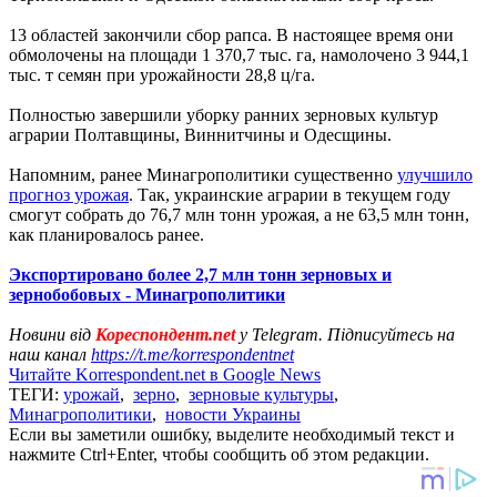
13 областей закончили сбор рапса. В настоящее время они
обмолочены на площади 1 370,7 тыс. га, намолочено 3 944,1
тыс. т семян при урожайности 28,8 ц/га.
Полностью завершили уборку ранних зерновых культур
аграрии Полтавщины, Виннитчины и Одесщины.
Напомним, ранее Минагрополитики существенно
улучшило
прогноз урожая
. Так, украинские аграрии в текущем году
смогут собрать до 76,7 млн тонн урожая, а не 63,5 млн тонн,
как планировалось ранее.
Экспортировано более 2,7 млн тонн зерновых и
зернобобовых - Минагрополитики
Новини від
Кореспондент.net
у Telegram. Підписуйтесь на
наш канал
https://t.me/korrespondentnet
Читайте Korrespondent.net в Google News
ТЕГИ:
урожай
,
зерно
,
зерновые культуры
,
Минагрополитики
,
новости Украины
Если вы заметили ошибку, выделите необходимый текст и
нажмите Ctrl+Enter, чтобы сообщить об этом редакции.