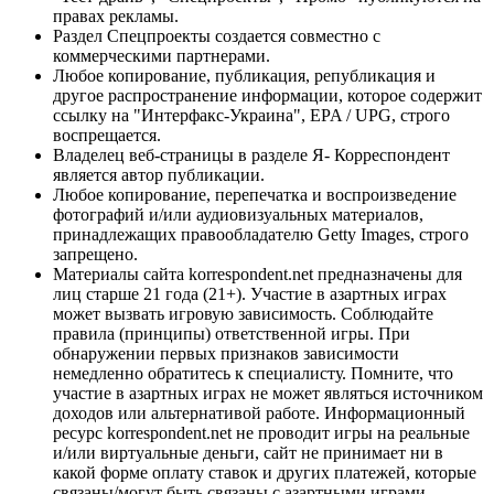
правах рекламы.
Раздел Спецпроекты создается совместно с
коммерческими партнерами.
Любое копирование, публикация, републикация и
другое распространение информации, которое содержит
ссылку на "Интерфакс-Украина", EPA / UPG, строго
воспрещается.
Владелец веб-страницы в разделе Я- Корреспондент
является автор публикации.
Любое копирование, перепечатка и воспроизведение
фотографий и/или аудиовизуальных материалов,
принадлежащих правообладателю Getty Images, строго
запрещено.
Материалы сайта korrespondent.net предназначены для
лиц старше 21 года (21+). Участие в азартных играх
может вызвать игровую зависимость. Соблюдайте
правила (принципы) ответственной игры. При
обнаружении первых признаков зависимости
немедленно обратитесь к специалисту. Помните, что
участие в азартных играх не может являться источником
доходов или альтернативой работе. Информационный
ресурс korrespondent.net не проводит игры на реальные
и/или виртуальные деньги, сайт не принимает ни в
какой форме оплату ставок и других платежей, которые
связаны/могут быть связаны с азартными играми,