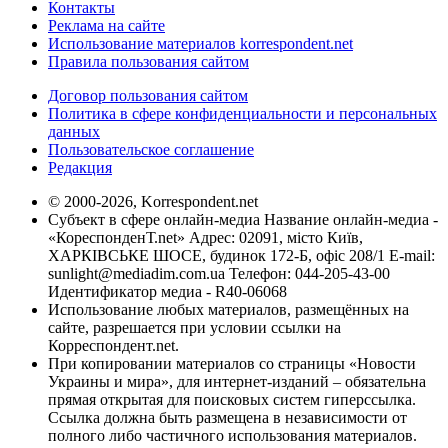
Контакты
Реклама на сайте
Использование материалов korrespondent.net
Правила пользования сайтом
Договор пользования сайтом
Политика в сфере конфиденциальности и персональных
данных
Пользовательское соглашение
Редакция
© 2000-2026, Korrespondent.net
Субъект в сфере онлайн-медиа Название онлайн-медиа -
«КореспонденТ.net» Адрес: 02091, місто Київ,
ХАРКІВСЬКЕ ШОСЕ, будинок 172-Б, офіс 208/1 E-mail:
sunlight@mediadim.com.ua
Телефон: 044-205-43-00
Идентификатор медиа - R40-06068
Использование любых материалов, размещённых на
сайте, разрешается при условии ссылки на
Корреспондент.net.
При копировании материалов со страницы «Новости
Украины и мира», для интернет-изданий – обязательна
прямая открытая для поисковых систем гиперссылка.
Ссылка должна быть размещена в независимости от
полного либо частичного использования материалов.