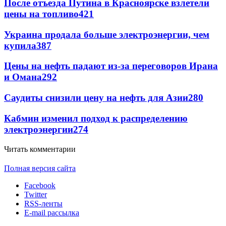
После отъезда Путина в Красноярске взлетели
цены на топливо
421
Украина продала больше электроэнергии, чем
купила
387
Цены на нефть падают из-за переговоров Ирана
и Омана
292
Саудиты снизили цену на нефть для Азии
280
Кабмин изменил подход к распределению
электроэнергии
274
Читать комментарии
Полная версия сайта
Facebook
Twitter
RSS-ленты
E-mail рассылка