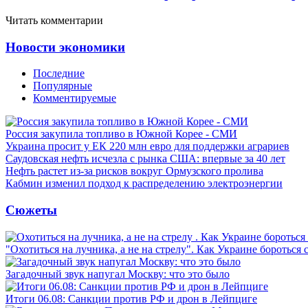
Читать комментарии
Новости экономики
Последние
Популярные
Комментируемые
Россия закупила топливо в Южной Корее - СМИ
Украина просит у ЕК 220 млн евро для поддержки аграриев
Саудовская нефть исчезла с рынка США: впервые за 40 лет
Нефть растет из-за рисков вокруг Ормузского пролива
Кабмин изменил подход к распределению электроэнергии
Сюжеты
"Охотиться на лучника, а не на стрелу". Как Украине бороться 
Загадочный звук напугал Москву: что это было
Итоги 06.08: Санкции против РФ и дрон в Лейпциге