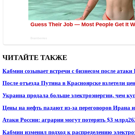
ЧИТАЙТЕ ТАКЖЕ
Кабмин созывает встречи с бизнесом после атаки
После отъезда Путина в Красноярске взлетели це
Украина продала больше электроэнергии, чем ку
Цены на нефть падают из-за переговоров Ирана 
Атаки России: аграрии могут потерять $3 млрд
26
Кабмин изменил подход к распределению электро