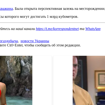
скважина
. Была открыта перспективная залежь на месторождении
асы которого могут достигать 1 млрд кубометров.
уйтесь на наші канали
https://t.me/korrespondentnet
та
WhatsApp
ргаздобыча
,
новости Украины
те Ctrl+Enter, чтобы сообщить об этом редакции.