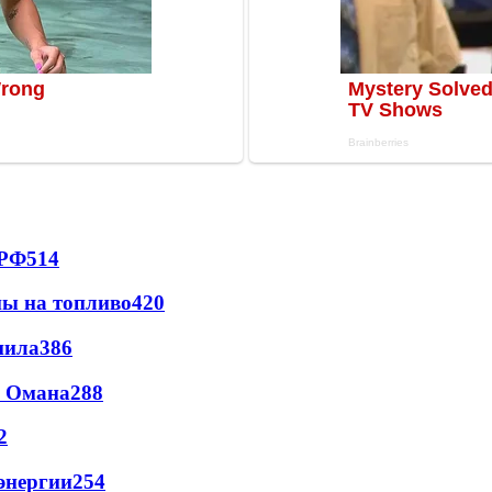
 РФ
514
ны на топливо
420
пила
386
и Омана
288
2
энергии
254