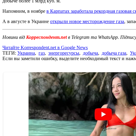
добыче более 1 млрд куб. м.
Напомним, в ноябре
в Карпатах заработала рекордная газовая 
А в августе в Украине
открыли новое месторождение газа
, зап
Новини від
Корреспондент.net
в Telegram та WhatsApp. Підпис
Читайте Korrespondent.net в Google News
ТЕГИ:
Украина
,
газ
,
энергоресурсы
,
добыча
,
добыча газа
,
Ук
Если вы заметили ошибку, выделите необходимый текст и нажми