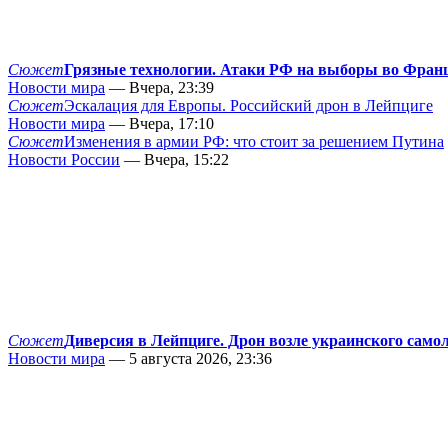
Сюжет
Грязные технологии. Атаки РФ на выборы во Фран
Новости мира
— Вчера, 23:39
Сюжет
Эскалация для Европы. Российский дрон в Лейпциге
Новости мира
— Вчера, 17:10
Сюжет
Изменения в армии РФ: что стоит за решением Путина
Новости России
— Вчера, 15:22
Сюжет
Диверсия в Лейпциге. Дрон возле украинского само
Новости мира
— 5 августа 2026, 23:36