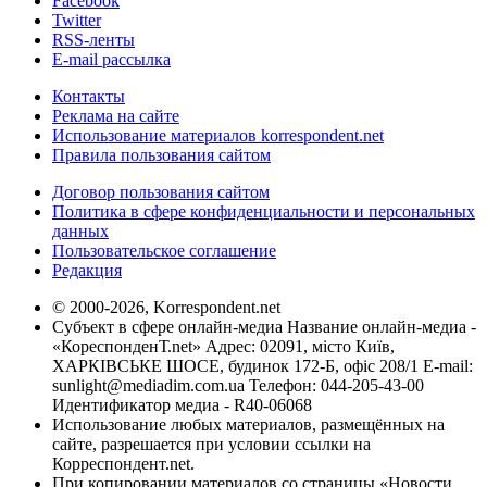
Facebook
Twitter
RSS-ленты
E-mail рассылка
Контакты
Реклама на сайте
Использование материалов korrespondent.net
Правила пользования сайтом
Договор пользования сайтом
Политика в сфере конфиденциальности и персональных
данных
Пользовательское соглашение
Редакция
© 2000-2026, Korrespondent.net
Субъект в сфере онлайн-медиа Название онлайн-медиа -
«КореспонденТ.net» Адрес: 02091, місто Київ,
ХАРКІВСЬКЕ ШОСЕ, будинок 172-Б, офіс 208/1 E-mail:
sunlight@mediadim.com.ua
Телефон: 044-205-43-00
Идентификатор медиа - R40-06068
Использование любых материалов, размещённых на
сайте, разрешается при условии ссылки на
Корреспондент.net.
При копировании материалов со страницы «Новости