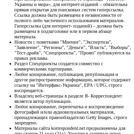
Украины и мира», для интернет-изданий – обязательна
прямая открытая для поисковых систем гиперссылка.
Ссылка должна быть размещена в независимости от
полного либо частичного использования материалов.
Гиперссылка (для интернет- изданий) – должна быть
размещена в подзаголовке или в первом абзаце
материала.
Новости с пометками "Мнение", "Экспертиза",
"Заявление", "Регионы", "Деньги", "Власть", "Выборы",
"Тест-драйв", "Спецпроекты", "Промо" публикуются на
правах рекламы.
Раздел Спецпроекты создается совместно с
коммерческими партнерами.
Любое копирование, публикация, републикация и
другое распространение информации, которое содержит
ссылку на "Интерфакс-Украина", EPA / UPG, строго
воспрещается.
Владелец веб-страницы в разделе Я- Корреспондент
является автор публикации.
Любое копирование, перепечатка и воспроизведение
фотографий и/или аудиовизуальных материалов,
принадлежащих правообладателю Getty Images, строго
запрещено.
Материалы сайта korrespondent.net предназначены для
лиц старше 21 года (21+). Участие в азартных играх