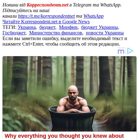
Новини від
Корреспондент.net
в Telegram та WhatsApp.
Підписуйтесь на наші
канали
https://t.me/korrespondentnet
та
WhatsApp
Читайте Korrespondent.net в Google News
ТЕГИ:
Украина
,
бюджет
,
Минфин
,
бюджет Украины
,
Госбюджет
,
Министерство финансов
,
новости Украины
Если вы заметили ошибку, выделите необходимый текст и
нажмите Ctrl+Enter, чтобы сообщить об этом редакции.