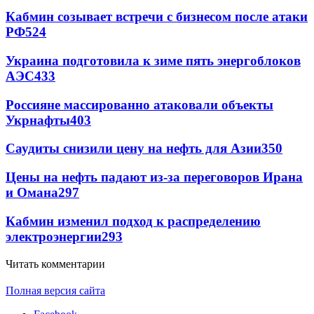
Кабмин созывает встречи с бизнесом после атаки
РФ
524
Украина подготовила к зиме пять энергоблоков
АЭС
433
Россияне массированно атаковали объекты
Укрнафты
403
Саудиты снизили цену на нефть для Азии
350
Цены на нефть падают из-за переговоров Ирана
и Омана
297
Кабмин изменил подход к распределению
электроэнергии
293
Читать комментарии
Полная версия сайта