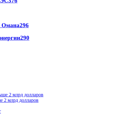
АЭС
376
и Омана
296
энергии
290
е 2 млрд долларов
т