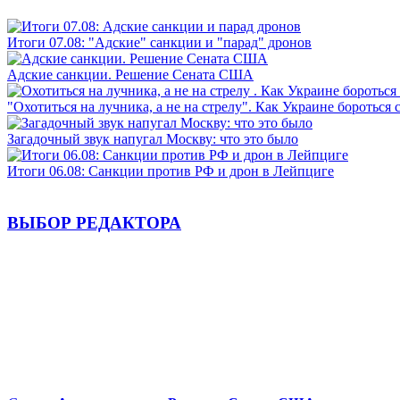
Итоги 07.08: "Адские" санкции и "парад" дронов
Адские санкции. Решение Сената США
"Охотиться на лучника, а не на стрелу". Как Украине бороться 
Загадочный звук напугал Москву: что это было
Итоги 06.08: Санкции против РФ и дрон в Лейпциге
ВЫБОР РЕДАКТОРА