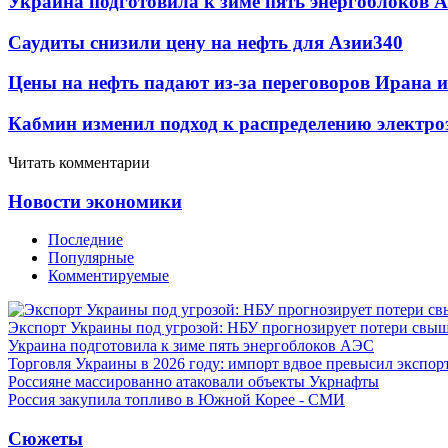
Украина подготовила к зиме пять энергоблоков 
Саудиты снизили цену на нефть для Азии
340
Цены на нефть падают из-за переговоров Ирана 
Кабмин изменил подход к распределению электро
Читать комментарии
Новости экономики
Последние
Популярные
Комментируемые
Экспорт Украины под угрозой: НБУ прогнозирует потери свыш
Украина подготовила к зиме пять энергоблоков АЭС
Торговля Украины в 2026 году: импорт вдвое превысил экспор
Россияне массированно атаковали объекты Укрнафты
Россия закупила топливо в Южной Корее - СМИ
Сюжеты