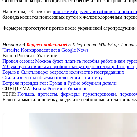
Общественная организация будет обеспечивать контроль и пор
Напомним, с 9 февраля
польские фермеры возобновили протес
блокада коснется подъездных путей к железнодорожным перев
Фермеры протестуют против ввоза украинской агропродукции
Новини від
Корреспондент.net
в Telegram та WhatsApp. Підпис
Читайте Korrespondent.net в Google News
Война России с Украиной
Провал сезона: Москва будет платить пособия работникам тур
У Сухопутних військах зробили заяву щодо інтеграції Інтернац
Взрыв в Сыктывкаре: возросло количество пострадавших
Стали известны объемы отключений в пятницу
Встреча президентов: Ермак и Рубио обсудили детали
СПЕЦТЕМА:
Война России с Украиной
ТЕГИ:
Польша
,
протесты
,
фермеры
,
грузоперевозки
,
перевоз
Если вы заметили ошибку, выделите необходимый текст и нажми