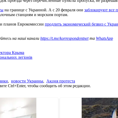
ядок проезда через перечисленные пункты пропуска, не разрешая
ты
на границе с Украиной. А с 20 февраля они
заблокируют все 
алочным станциям и морским портам.
 и планов Еврокомиссии
продлить экономический безвиз с Укра
уйтесь на наші канали
https://t.me/korrespondentnet
та
WhatsApp
сектора Крыма
іональних легіонів
чики
,
новости Украины
,
Акция протеста
те Ctrl+Enter, чтобы сообщить об этом редакции.