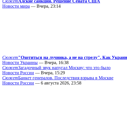
Сюжет
Адские санкции. Решение Сената США
Новости мира
— Вчера, 23:14
Сюжет
"Охотиться на лучника, а не на стрелу". Как Украи
Новости Украины
— Вчера, 16:38
Сюжет
Загадочный звук напугал Москву: что это было
Новости России
— Вчера, 15:29
Сюжет
Банкет генералов. Последствия взрыва в Москве
Новости России
— 6 августа 2026, 23:58