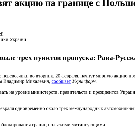
вят акцию на границе с Польш
ники України
возле трех пунктов пропуска: Рава-Русс
перевозчики во вторник, 20 февраля, начнут мирную акцию про
ны
Владимир Михалевич,
сообщает
Укринформ.
овать на уровне министерств, правительств и президентов Укра
 февраля одновременно около трех международных автомобильны
 разблокирования границ польскими митингующими.