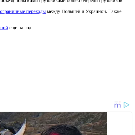
 объезд польскими грузовиками общей очереди грузовиков.
пограничные переходы
между Польшей и Украиной. Также
иной
еще на год.