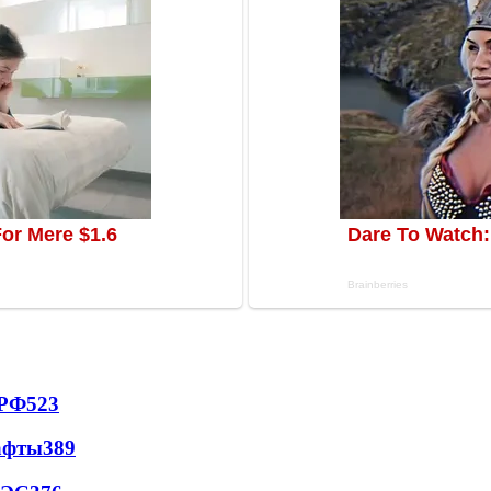
 РФ
523
афты
389