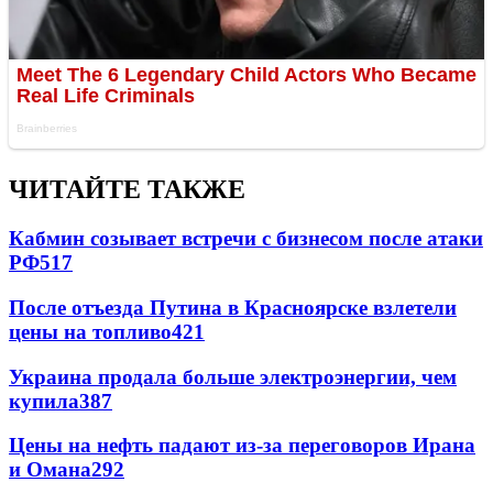
ЧИТАЙТЕ ТАКЖЕ
Кабмин созывает встречи с бизнесом после атаки
РФ
517
После отъезда Путина в Красноярске взлетели
цены на топливо
421
Украина продала больше электроэнергии, чем
купила
387
Цены на нефть падают из-за переговоров Ирана
и Омана
292