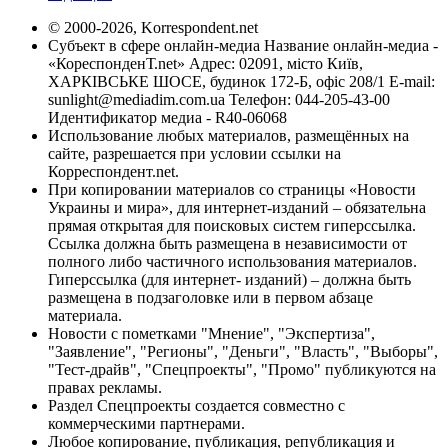
© 2000-2026, Korrespondent.net
Субъект в сфере онлайн-медиа Название онлайн-медиа -
«КореспонденТ.net» Адрес: 02091, місто Київ,
ХАРКІВСЬКЕ ШОСЕ, будинок 172-Б, офіс 208/1 E-mail:
sunlight@mediadim.com.ua
Телефон: 044-205-43-00
Идентификатор медиа - R40-06068
Использование любых материалов, размещённых на
сайте, разрешается при условии ссылки на
Корреспондент.net.
При копировании материалов со страницы «Новости
Украины и мира», для интернет-изданий – обязательна
прямая открытая для поисковых систем гиперссылка.
Ссылка должна быть размещена в независимости от
полного либо частичного использования материалов.
Гиперссылка (для интернет- изданий) – должна быть
размещена в подзаголовке или в первом абзаце
материала.
Новости с пометками "Мнение", "Экспертиза",
"Заявление", "Регионы", "Деньги", "Власть", "Выборы",
"Тест-драйв", "Спецпроекты", "Промо" публикуются на
правах рекламы.
Раздел Спецпроекты создается совместно с
коммерческими партнерами.
Любое копирование, публикация, републикация и