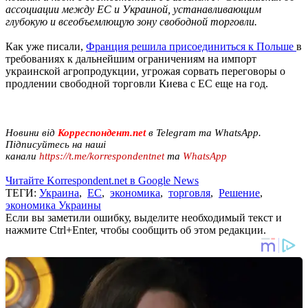
ассоциации между ЕС и Украиной, устанавливающим
глубокую и всеобъемлющую зону свободной торговли.
Как уже писали,
Франция решила присоединиться к Польше
в
требованиях к дальнейшим ограничениям на импорт
украинской агропродукции, угрожая сорвать переговоры о
продлении свободной торговли Киева с ЕС еще на год.
Новини від
Корреспондент.net
в Telegram та WhatsApp.
Підписуйтесь на наші
канали
https://t.me/korrespondentnet
та
WhatsApp
Читайте Korrespondent.net в Google News
ТЕГИ:
Украина
,
ЕС
,
экономика
,
торговля
,
Решение
,
экономика Украины
Если вы заметили ошибку, выделите необходимый текст и
нажмите Ctrl+Enter, чтобы сообщить об этом редакции.