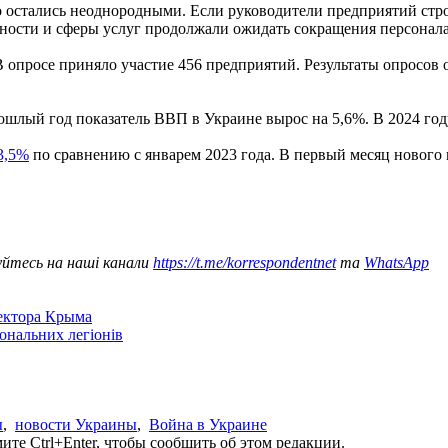
о остались неоднородными. Если руководители предприятий стро
ости и сферы услуг продолжали ожидать сокращения персонала
В опросе приняло участие 456 предприятий. Результаты опросов
шлый год показатель ВВП в Украине вырос на 5,6%. В 2024 год
3,5%
по сравнению с январем 2023 года. В первый месяц нового 
уйтесь на наші канали
https://t.me/korrespondentnet
та
WhatsApp
сектора Крыма
іональних легіонів
ы
,
новости Украины
,
Война в Украине
те Ctrl+Enter, чтобы сообщить об этом редакции.