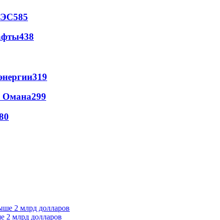
АЭС
585
афты
438
энергии
319
и Омана
299
80
е 2 млрд долларов