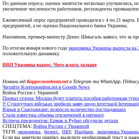
По данным опроса, оценки занятости несколько улучшились, н
увеличение численности работников, респонденты промышленн
Ежемесячный опрос предприятий проводился с 4 по 21 марта. 
предприятий, а не оценки Национального банка Украины.
Напомним, премьер-министр Денис Шмыгаль заявил, что за про
По итогам января нового года
экономика Украины выросла на 
положительную динамику.
ВВП Украины вырос. Чего ждать дальше
Новини від
Корреспондент.net
в Telegram та WhatsApp. Підпис
Читайте Korrespondent.net в Google News
Война России с Украиной
Провал сезона: Москва будет платить пособия работникам тур
У Сухопутних військах зробили заяву щодо інтеграції Інтернац
Взрыв в Сыктывкаре: возросло количество пострадавших
Стали известны объемы отключений в пятницу
Встреча президентов: Ермак и Рубио обсудили детали
СПЕЦТЕМА:
Война России с Украиной
ТЕГИ:
экономика
,
бизнес
,
НБУ
,
Нацбанк
,
экономика Украин
Если вы заметили ошибку, выделите необходимый текст и нажми