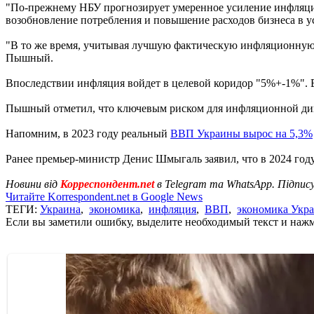
"По-прежнему НБУ прогнозирует умеренное усиление инфляцио
возобновление потребления и повышение расходов бизнеса в ус
"В то же время, учитывая лучшую фактическую инфляционную 
Пышный.
Впоследствии инфляция войдет в целевой коридор "5%+-1%". В
Пышный отметил, что ключевым риском для инфляционной дин
Напомним, в 2023 году реальный
ВВП Украины вырос на 5,3%
Ранее премьер-министр Денис Шмыгаль заявил, что в 2024 год
Новини від
Корреспондент.net
в Telegram та WhatsApp. Підпис
Читайте Korrespondent.net в Google News
ТЕГИ:
Украина
,
экономика
,
инфляция
,
ВВП
,
экономика Укр
Если вы заметили ошибку, выделите необходимый текст и нажми