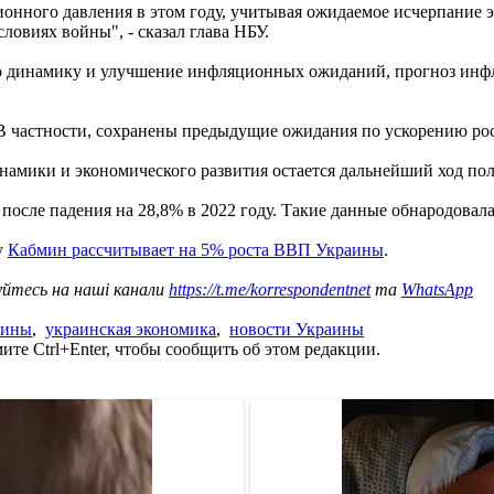
нного давления в этом году, учитывая ожидаемое исчерпание 
ловиях войны", - сказал глава НБУ.
динамику и улучшение инфляционных ожиданий, прогноз инфляци
 частности, сохранены предыдущие ожидания по ускорению рост
амики и экономического развития остается дальнейший ход по
после падения на 28,8% в 2022 году. Такие данные обнародовала
у
Кабмин рассчитывает на 5% роста ВВП Украины
.
уйтесь на наші канали
https://t.me/korrespondentnet
та
WhatsApp
аины
,
украинская экономика
,
новости Украины
те Ctrl+Enter, чтобы сообщить об этом редакции.