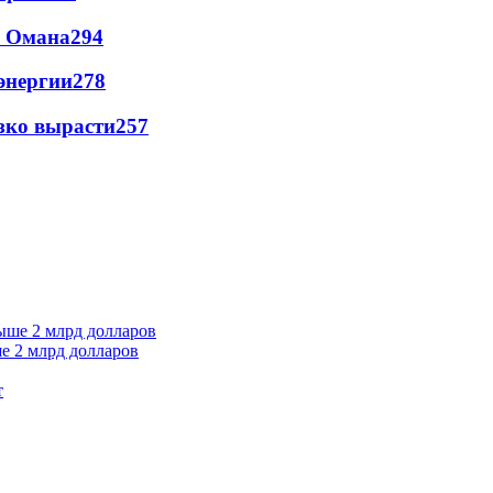
и Омана
294
энергии
278
зко вырасти
257
е 2 млрд долларов
т