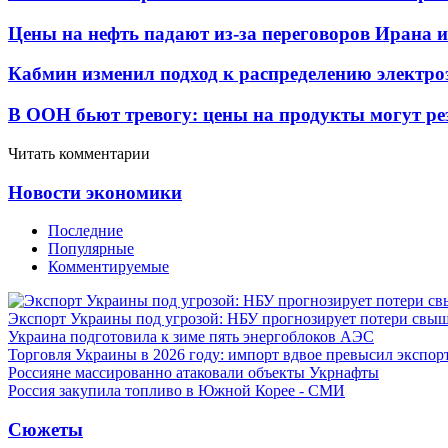
Цены на нефть падают из-за переговоров Ирана 
Кабмин изменил подход к распределению электро
В ООН бьют тревогу: цены на продукты могут ре
Читать комментарии
Новости экономики
Последние
Популярные
Комментируемые
Экспорт Украины под угрозой: НБУ прогнозирует потери свыш
Украина подготовила к зиме пять энергоблоков АЭС
Торговля Украины в 2026 году: импорт вдвое превысил экспор
Россияне массированно атаковали объекты Укрнафты
Россия закупила топливо в Южной Корее - СМИ
Сюжеты