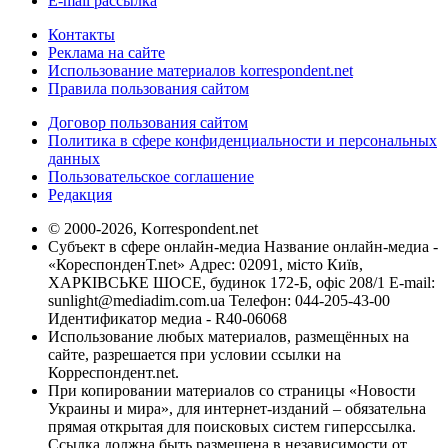
E-mail рассылка
Контакты
Реклама на сайте
Использование материалов korrespondent.net
Правила пользования сайтом
Договор пользования сайтом
Политика в сфере конфиденциальности и персональных
данных
Пользовательское соглашение
Редакция
© 2000-2026, Korrespondent.net
Субъект в сфере онлайн-медиа Название онлайн-медиа -
«КореспонденТ.net» Адрес: 02091, місто Київ,
ХАРКІВСЬКЕ ШОСЕ, будинок 172-Б, офіс 208/1 E-mail:
sunlight@mediadim.com.ua
Телефон: 044-205-43-00
Идентификатор медиа - R40-06068
Использование любых материалов, размещённых на
сайте, разрешается при условии ссылки на
Корреспондент.net.
При копировании материалов со страницы «Новости
Украины и мира», для интернет-изданий – обязательна
прямая открытая для поисковых систем гиперссылка.
Ссылка должна быть размещена в независимости от