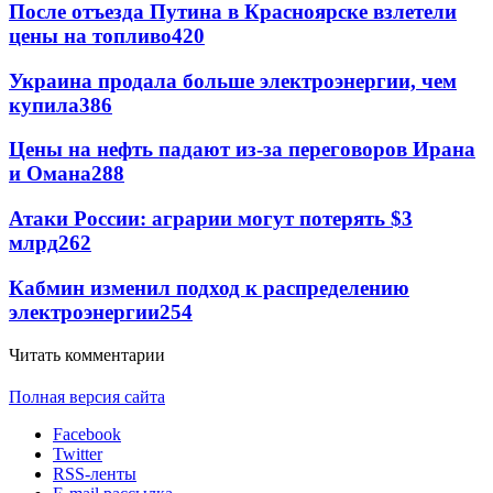
После отъезда Путина в Красноярске взлетели
цены на топливо
420
Украина продала больше электроэнергии, чем
купила
386
Цены на нефть падают из-за переговоров Ирана
и Омана
288
Атаки России: аграрии могут потерять $3
млрд
262
Кабмин изменил подход к распределению
электроэнергии
254
Читать комментарии
Полная версия сайта
Facebook
Twitter
RSS-ленты