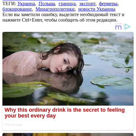
ТЕГИ:
Украина
,
Польша
,
граница
,
экспорт
,
фермеры
,
блокирование
,
Минагрополитики
,
новости Украины
Если вы заметили ошибку, выделите необходимый текст и
нажмите Ctrl+Enter, чтобы сообщить об этом редакции.