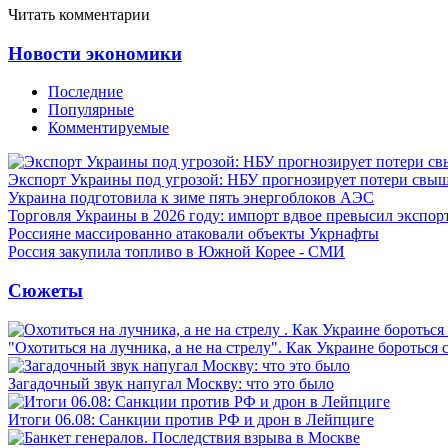
Читать комментарии
Новости экономики
Последние
Популярные
Комментируемые
Экспорт Украины под угрозой: НБУ прогнозирует потери свыш
Украина подготовила к зиме пять энергоблоков АЭС
Торговля Украины в 2026 году: импорт вдвое превысил экспор
Россияне массированно атаковали объекты Укрнафты
Россия закупила топливо в Южной Корее - СМИ
Сюжеты
"Охотиться на лучника, а не на стрелу". Как Украине бороться 
Загадочный звук напугал Москву: что это было
Итоги 06.08: Санкции против РФ и дрон в Лейпциге