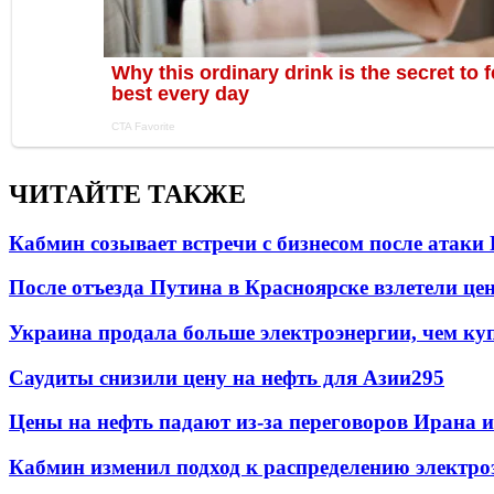
ЧИТАЙТЕ ТАКЖЕ
Кабмин созывает встречи с бизнесом после атаки
После отъезда Путина в Красноярске взлетели це
Украина продала больше электроэнергии, чем ку
Саудиты снизили цену на нефть для Азии
295
Цены на нефть падают из-за переговоров Ирана 
Кабмин изменил подход к распределению электро