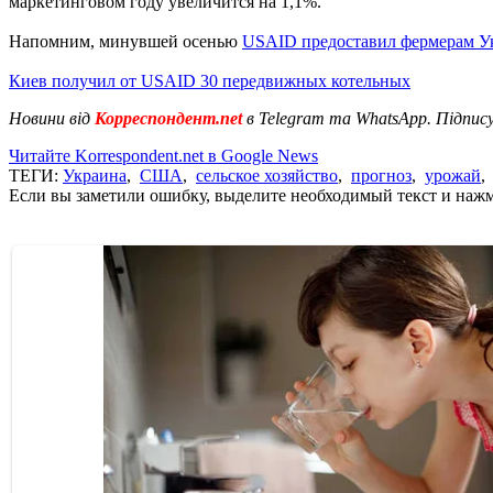
маркетинговом году увеличится на 1,1%.
Напомним, минувшей осенью
USAID предоставил фермерам У
Киев получил от USAID 30 передвижных котельных
Новини від
Корреспондент.net
в Telegram та WhatsApp. Підпис
Читайте Korrespondent.net в Google News
ТЕГИ:
Украина
,
США
,
сельское хозяйство
,
прогноз
,
урожай
Если вы заметили ошибку, выделите необходимый текст и нажми