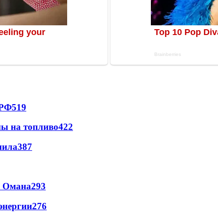
 РФ
519
ны на топливо
422
пила
387
и Омана
293
энергии
276