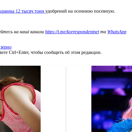
краины 12 тысяч тонн
удобрений на осеннюю посевную.
уйтесь на наші канали
https://t.me/korrespondentnet
та
WhatsApp
,
зерно
те Ctrl+Enter, чтобы сообщить об этом редакции.