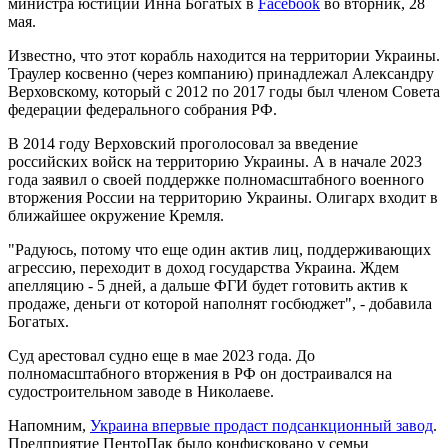
министра юстиции Инна Богатых в
Facebook
во вторник, 28
мая.
Известно, что этот корабль находится на территории Украины.
Траулер косвенно (через компанию) принадлежал Александру
Верховскому, который с 2012 по 2017 годы был членом Совета
федерации федерального собрания РФ.
В 2014 году Верховский проголосовал за введение
российских войск на территорию Украины. А в начале 2023
года заявил о своей поддержке полномасштабного военного
вторжения России на территорию Украины. Олигарх входит в
ближайшее окружение Кремля.
"Радуюсь, потому что еще один актив лиц, поддерживающих
агрессию, переходит в доход государства Украина. Ждем
апелляцию - 5 дней, а дальше ФГИ будет готовить актив к
продаже, деньги от которой наполнят госбюджет", - добавила
Богатых.
Суд арестовал судно еще в мае 2023 года. До
полномасштабного вторжения в РФ он достраивался на
судостроительном заводе в Николаеве.
Напомним,
Украина впервые продаст подсанкционный завод
.
Предприятие ПентоПак было конфисковано у семьи