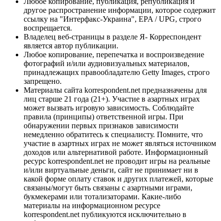
Любое копирование, публикация, републикация и
другое распространение информации, которое содержит
ссылку на "Интерфакс-Украина", EPA / UPG, строго
воспрещается.
Владелец веб-страницы в разделе Я- Корреспондент
является автор публикации.
Любое копирование, перепечатка и воспроизведение
фотографий и/или аудиовизуальных материалов,
принадлежащих правообладателю Getty Images, строго
запрещено.
Материалы сайта korrespondent.net предназначены для
лиц старше 21 года (21+). Участие в азартных играх
может вызвать игровую зависимость. Соблюдайте
правила (принципы) ответственной игры. При
обнаружении первых признаков зависимости
немедленно обратитесь к специалисту. Помните, что
участие в азартных играх не может являться источником
доходов или альтернативой работе. Информационный
ресурс korrespondent.net не проводит игры на реальные
и/или виртуальные деньги, сайт не принимает ни в
какой форме оплату ставок и других платежей, которые
связаны/могут быть связаны с азартными играми,
букмекерами или тотализаторами. Какие-либо
материалы на информационном ресурсе
korrespondent.net публикуются исключительно в