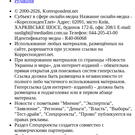
Редакция
© 2000-2026, Korrespondent.net
Субъект в сфере онлайн-медиа Название онлайн-медиа -
«КореспонденТ.net» Адрес: 02091, місто Київ,
ХАРКІВСЬКЕ ШОСЕ, будинок 172-Б, офіс 208/1 E-mail:
sunlight@mediadim.com.ua
Телефон: 044-205-43-00
Идентификатор медиа - R40-06068
Использование любых материалов, размещённых на
сайте, разрешается при условии ссылки на
Корреспондент.net.
При копировании материалов со страницы «Новости
Украины и мира», для интернет-изданий – обязательна
прямая открытая для поисковых систем гиперссылка.
Ссылка должна быть размещена в независимости от
полного либо частичного использования материалов.
Гиперссылка (для интернет- изданий) – должна быть
размещена в подзаголовке или в первом абзаце
материала.
Новости с пометками "Мнение", "Экспертиза",
"Заявление", "Регионы", "Деньги", "Власть", "Выборы",
"Тест-драйв", "Спецпроекты", "Промо" публикуются на
правах рекламы.
Раздел Спецпроекты создается совместно с
коммерческими партнерами.