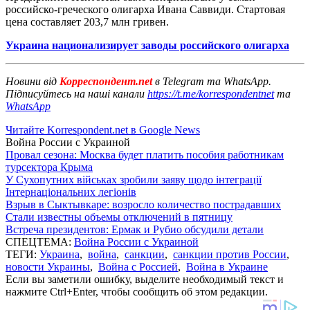
российско-греческого олигарха Ивана Саввиди. Стартовая
цена составляет 203,7 млн гривен.
Украина национализирует заводы российского олигарха
Новини від
Корреспондент.net
в Telegram та WhatsApp.
Підписуйтесь на наші канали
https://t.me/korrespondentnet
та
WhatsApp
Читайте Korrespondent.net в Google News
Война России с Украиной
Провал сезона: Москва будет платить пособия работникам
турсектора Крыма
У Сухопутних військах зробили заяву щодо інтеграції
Інтернаціональних легіонів
Взрыв в Сыктывкаре: возросло количество пострадавших
Стали известны объемы отключений в пятницу
Встреча президентов: Ермак и Рубио обсудили детали
СПЕЦТЕМА:
Война России с Украиной
ТЕГИ:
Украина
,
война
,
санкции
,
санкции против России
,
новости Украины
,
Война с Россией
,
Война в Украине
Если вы заметили ошибку, выделите необходимый текст и
нажмите Ctrl+Enter, чтобы сообщить об этом редакции.