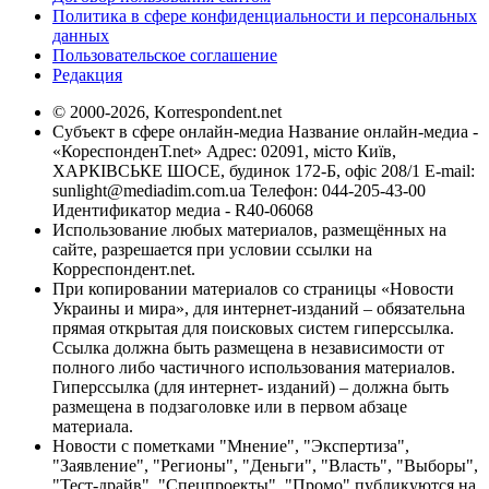
Политика в сфере конфиденциальности и персональных
данных
Пользовательское соглашение
Редакция
© 2000-2026, Korrespondent.net
Субъект в сфере онлайн-медиа Название онлайн-медиа -
«КореспонденТ.net» Адрес: 02091, місто Київ,
ХАРКІВСЬКЕ ШОСЕ, будинок 172-Б, офіс 208/1 E-mail:
sunlight@mediadim.com.ua
Телефон: 044-205-43-00
Идентификатор медиа - R40-06068
Использование любых материалов, размещённых на
сайте, разрешается при условии ссылки на
Корреспондент.net.
При копировании материалов со страницы «Новости
Украины и мира», для интернет-изданий – обязательна
прямая открытая для поисковых систем гиперссылка.
Ссылка должна быть размещена в независимости от
полного либо частичного использования материалов.
Гиперссылка (для интернет- изданий) – должна быть
размещена в подзаголовке или в первом абзаце
материала.
Новости с пометками "Мнение", "Экспертиза",
"Заявление", "Регионы", "Деньги", "Власть", "Выборы",
"Тест-драйв", "Спецпроекты", "Промо" публикуются на