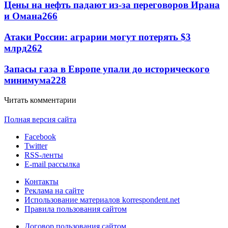
Цены на нефть падают из-за переговоров Ирана
и Омана
266
Атаки России: аграрии могут потерять $3
млрд
262
Запасы газа в Европе упали до исторического
минимума
228
Читать комментарии
Полная версия сайта
Facebook
Twitter
RSS-ленты
E-mail рассылка
Контакты
Реклама на сайте
Использование материалов korrespondent.net
Правила пользования сайтом
Договор пользования сайтом