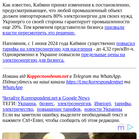
Как известно, Кабмин принял изменения к постановлению,
предусматривающее, что любой промышленный объект
должен импортировать 80% электроэнергии для своих нужд.
Укрэнерго со своей стороны гарантирует промышленности
еще 20%. Тем временем представители бизнеса
призвали
власти пересмотреть это решение.
Напомним, с 1 июня 2024 года Кабмин существенно
повысил
тарифы на электроэнергию для населения
- до 4,32 грн/кВт-ч.
Одновременно в Украине повысили
предельные цены на
электроэнергию для бизнеса.
Новини від
Корреспондент.net
в Telegram та WhatsApp.
Підписуйтесь на наші канали
https://t.me/korrespondentnet
та
WhatsApp
Читайте Korrespondent.net в Google News
ТЕГИ:
Украина
,
бизнес
,
электроэнергия
,
Импорт
,
тарифы
,
электричество
,
повышение тарифов
,
новости Украины
Если вы заметили ошибку, выделите необходимый текст и
нажмите Ctrl+Enter, чтобы сообщить об этом редакции.