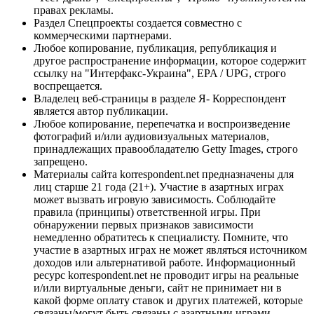
правах рекламы.
Раздел Спецпроекты создается совместно с
коммерческими партнерами.
Любое копирование, публикация, републикация и
другое распространение информации, которое содержит
ссылку на "Интерфакс-Украина", EPA / UPG, строго
воспрещается.
Владелец веб-страницы в разделе Я- Корреспондент
является автор публикации.
Любое копирование, перепечатка и воспроизведение
фотографий и/или аудиовизуальных материалов,
принадлежащих правообладателю Getty Images, строго
запрещено.
Материалы сайта korrespondent.net предназначены для
лиц старше 21 года (21+). Участие в азартных играх
может вызвать игровую зависимость. Соблюдайте
правила (принципы) ответственной игры. При
обнаружении первых признаков зависимости
немедленно обратитесь к специалисту. Помните, что
участие в азартных играх не может являться источником
доходов или альтернативой работе. Информационный
ресурс korrespondent.net не проводит игры на реальные
и/или виртуальные деньги, сайт не принимает ни в
какой форме оплату ставок и других платежей, которые
связаны/могут быть связаны с азартными играми,