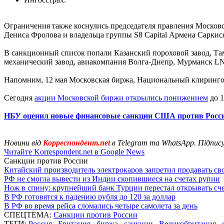
Ограничения также коснулись председателя правления Москов
Дениса Фролова и владельца группы S8 Capital Армена Саркис
В санкционный список попали Казанский пороховой завод, Та
механический завод, авиакомпания Волга-Днепр, Мурманск LNG
Напомним, 12 мая Московская биржа, Национальный клиринг
Сегодня
акции Московской биржи открылись понижением
до 1
НБУ оценил новые финансовые санкции США против Росс
Новини від
Корреспондент.net
в Telegram та WhatsApp. Підпис
Читайте Korrespondent.net в Google News
Санкции против России
Китайский производитель электрокаров запретил продавать св
РФ не смогла вывести из Индии скопившиеся на счетах рупии
Нож в спину: крупнейший банк Турции перестал открывать сче
В РФ готовятся к падению рубля до 120 за доллар
В РФ во время рейса сломались четыре самолета за день
СПЕЦТЕМА:
Санкции против России
ТЕГИ:
Россия
,
Британия
,
биржа
,
санкции
,
Великобритания
,