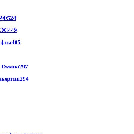
 РФ
524
АЭС
449
афты
405
и Омана
297
энергии
294