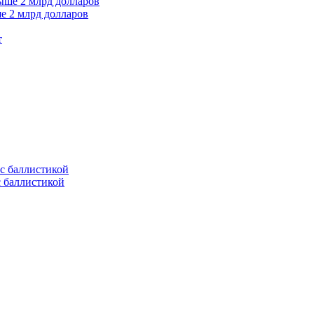
е 2 млрд долларов
т
с баллистикой