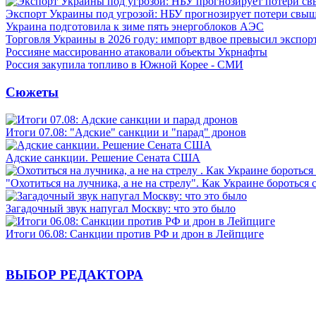
Экспорт Украины под угрозой: НБУ прогнозирует потери свыш
Украина подготовила к зиме пять энергоблоков АЭС
Торговля Украины в 2026 году: импорт вдвое превысил экспор
Россияне массированно атаковали объекты Укрнафты
Россия закупила топливо в Южной Корее - СМИ
Сюжеты
Итоги 07.08: "Адские" санкции и "парад" дронов
Адские санкции. Решение Сената США
"Охотиться на лучника, а не на стрелу". Как Украине бороться 
Загадочный звук напугал Москву: что это было
Итоги 06.08: Санкции против РФ и дрон в Лейпциге
ВЫБОР РЕДАКТОРА