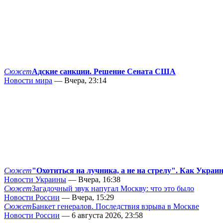
Сюжет
Адские санкции. Решение Сената США
Новости мира
— Вчера, 23:14
Сюжет
"Охотиться на лучника, а не на стрелу". Как Украи
Новости Украины
— Вчера, 16:38
Сюжет
Загадочный звук напугал Москву: что это было
Новости России
— Вчера, 15:29
Сюжет
Банкет генералов. Последствия взрыва в Москве
Новости России
— 6 августа 2026, 23:58