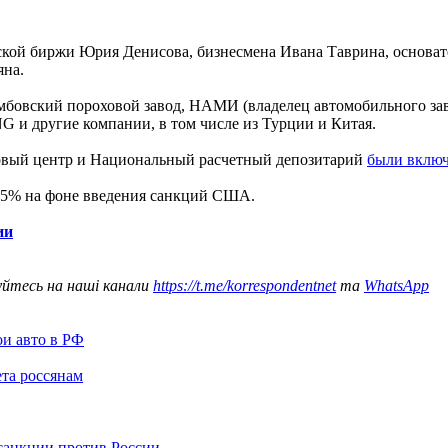
ской биржи Юрия Денисова, бизнесмена Ивана Таврина, основат
яна.
мбовский пороховой завод, НАМИ (владелец автомобильного зав
 и другие компании, в том числе из Турции и Китая.
овый центр и Национальный расчетный депозитарий
были вклю
5% на фоне введения санкций США.
ии
уйтесь на наші канали
https://t.me/korrespondentnet
та
WhatsApp
ои авто в РФ
та россянам
санкции против России