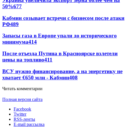
Украина увеличила экспорт зерна более чем на
50%
677
Кабмин созывает встречи с бизнесом после атаки
РФ
489
Запасы газа в Европе упали до исторического
минимума
414
После отъезда Путина в Красноярске взлетели
цены на топливо
411
ВСУ нужно финансирование, а на энергетику не
хватает €650 млн - Кабмин
408
Читать комментарии
Полная версия сайта
Facebook
Twitter
RSS-ленты
E-mail рассылка