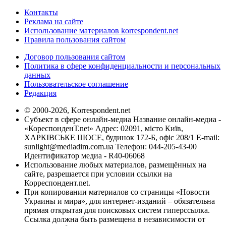
Контакты
Реклама на сайте
Использование материалов korrespondent.net
Правила пользования сайтом
Договор пользования сайтом
Политика в сфере конфиденциальности и персональных
данных
Пользовательское соглашение
Редакция
© 2000-2026, Korrespondent.net
Субъект в сфере онлайн-медиа Название онлайн-медиа -
«КореспонденТ.net» Адрес: 02091, місто Київ,
ХАРКІВСЬКЕ ШОСЕ, будинок 172-Б, офіс 208/1 E-mail:
sunlight@mediadim.com.ua
Телефон: 044-205-43-00
Идентификатор медиа - R40-06068
Использование любых материалов, размещённых на
сайте, разрешается при условии ссылки на
Корреспондент.net.
При копировании материалов со страницы «Новости
Украины и мира», для интернет-изданий – обязательна
прямая открытая для поисковых систем гиперссылка.
Ссылка должна быть размещена в независимости от