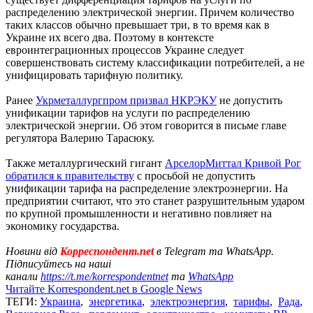
распределению электрической энергии. Причем количество
таких классов обычно превышает три, в то время как в
Украине их всего два. Поэтому в контексте
евроинтеграционных процессов Украине следует
совершенствовать систему классификации потребителей, а не
унифицировать тарифную политику.
Ранее
Укрметаллургпром призвал НКРЭКУ
не допустить
унификации тарифов на услуги по распределению
электрической энергии. Об этом говорится в письме главе
регулятора Валерию Тарасюку.
Также металлургический гигант
АрселорМиттал Кривой Рог
обратился к правительству
с просьбой не допустить
унификации тарифа на распределение электроэнергии. На
предприятии считают, что это станет разрушительным ударом
по крупной промышленности и негативно повлияет на
экономику государства.
Новини від
Корреспондент.net
в Telegram та WhatsApp.
Підписуйтесь на наші
канали
https://t.me/korrespondentnet
та
WhatsApp
Читайте Korrespondent.net в Google News
ТЕГИ:
Украина
,
энергетика
,
электроэнергия
,
тарифы
,
Рада
,