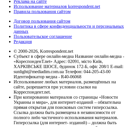
Реклама на сайте
Использование материалов korrespondent.net
Правила пользования сайтом
Договор пользования сайтом
Политика в сфере конфиденциальности и персональных
данных
Пользовательское соглашение
Редакция
© 2000-2026, Korrespondent.net
Субъект в сфере онлайн-медиа Название онлайн-медиа -
«КореспонденТ.net» Адрес: 02091, місто Київ,
ХАРКІВСЬКЕ ШОСЕ, будинок 172-Б, офіс 208/1 E-mail:
sunlight@mediadim.com.ua
Телефон: 044-205-43-00
Идентификатор медиа - R40-06068
Использование любых материалов, размещённых на
сайте, разрешается при условии ссылки на
Корреспондент.net.
При копировании материалов со страницы «Новости
Украины и мира», для интернет-изданий – обязательна
прямая открытая для поисковых систем гиперссылка.
Ссылка должна быть размещена в независимости от
полного либо частичного использования материалов.
Гиперссылка (для интернет- изданий) – должна быть