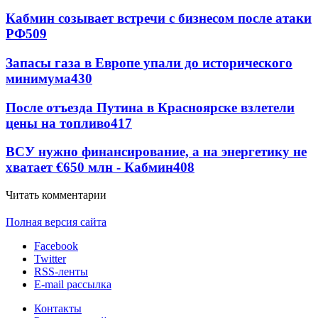
Кабмин созывает встречи с бизнесом после атаки
РФ
509
Запасы газа в Европе упали до исторического
минимума
430
После отъезда Путина в Красноярске взлетели
цены на топливо
417
ВСУ нужно финансирование, а на энергетику не
хватает €650 млн - Кабмин
408
Читать комментарии
Полная версия сайта
Facebook
Twitter
RSS-ленты
E-mail рассылка
Контакты