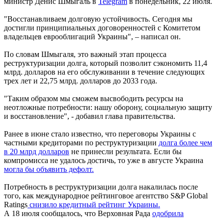
министр Денис Шмыгаль в
Telegram
в понедельник, 22 июля.
"Восстанавливаем долговую устойчивость. Сегодня мы
достигли принципиальных договоренностей с Комитетом
владельцев еврооблигаций Украины", – написал он.
По словам Шмыгаля, это важный этап процесса
реструктуризации долга, который позволит сэкономить 11,4
млрд. долларов на его обслуживании в течение следующих
трех лет и 22,75 млрд. долларов до 2033 года.
"Таким образом мы сможем высвободить ресурсы на
неотложные потребности: нашу оборону, социальную защиту
и восстановление", - добавил глава правительства.
Ранее в июне стало известно, что переговоры Украины с
частными кредиторами по реструктуризации
долга более чем
в 20 млрд долларов
не принесли результата. Если бы
компромисса не удалось достичь, то уже в августе Украина
могла бы объявить дефолт.
Потребность в реструктуризации долга накалилась после
того, как международное рейтинговое агентство S&P Global
Ratings
снизило кредитный рейтинг Украины.
А 18 июля сообщалось, что Верховная Рада
одобрила