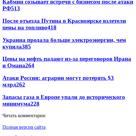
Кабмин созывает встречи с бизнесом после атаки
РФ
513
После отъезда Путина в Красноярске взлетели
цены на топливо
418
Украина продала больше электроэнергии, чем
купила
385
Цены на нефть падают из-за переговоров Ирана
и Омана
264
Атаки России: аграрии могут потерять $3
млрд
262
Запасы газа в Европе упали до исторического
минимума
228
Читать комментарии
Полная версия сайта