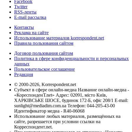
Facebook
Twitter
RSS-ленты
E-mail рассылка
Контакты
Реклама на сайте
Использование материалов korrespondent.net
Правила пользования сайтом
Договор пользования сайтом
Политика в сфере конфиденциальности и персональных
данных
Пользовательское соглашение
Редакция
© 2000-2026, Korrespondent.net
Субъект в сфере онлайн-медиа Название онлайн-медиа -
«КореспонденТ.net» Адрес: 02091, місто Київ,
ХАРКІВСЬКЕ ШОСЕ, будинок 172-Б, офіс 208/1 E-mail:
sunlight@mediadim.com.ua
Телефон: 044-205-43-00
Идентификатор медиа - R40-06068
Использование любых материалов, размещённых на
сайте, разрешается при условии ссылки на
Корреспондент.net.