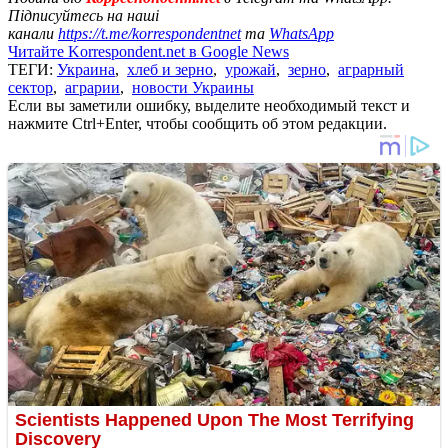
Підписуйтесь на наші
канали
https://t.me/korrespondentnet
та
WhatsApp
Читайте Korrespondent.net в Google News
ТЕГИ:
Украина
,
хлеб и зерно
,
урожай
,
зерно
,
аграрный
сектор
,
аграрии
,
новости Украины
Если вы заметили ошибку, выделите необходимый текст и
нажмите Ctrl+Enter, чтобы сообщить об этом редакции.