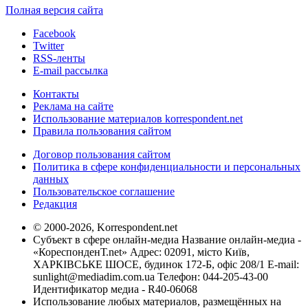
Полная версия сайта
Facebook
Twitter
RSS-ленты
E-mail рассылка
Контакты
Реклама на сайте
Использование материалов korrespondent.net
Правила пользования сайтом
Договор пользования сайтом
Политика в сфере конфиденциальности и персональных
данных
Пользовательское соглашение
Редакция
© 2000-2026, Korrespondent.net
Субъект в сфере онлайн-медиа Название онлайн-медиа -
«КореспонденТ.net» Адрес: 02091, місто Київ,
ХАРКІВСЬКЕ ШОСЕ, будинок 172-Б, офіс 208/1 E-mail:
sunlight@mediadim.com.ua
Телефон: 044-205-43-00
Идентификатор медиа - R40-06068
Использование любых материалов, размещённых на