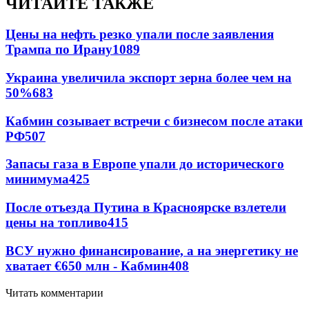
ЧИТАЙТЕ ТАКЖЕ
Цены на нефть резко упали после заявления
Трампа по Ирану
1089
Украина увеличила экспорт зерна более чем на
50%
683
Кабмин созывает встречи с бизнесом после атаки
РФ
507
Запасы газа в Европе упали до исторического
минимума
425
После отъезда Путина в Красноярске взлетели
цены на топливо
415
ВСУ нужно финансирование, а на энергетику не
хватает €650 млн - Кабмин
408
Читать комментарии