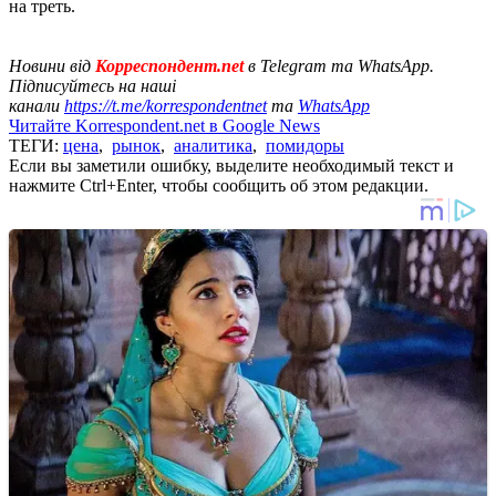
на треть.
Новини від
Корреспондент.net
в Telegram та WhatsApp.
Підписуйтесь на наші
канали
https://t.me/korrespondentnet
та
WhatsApp
Читайте Korrespondent.net в Google News
ТЕГИ:
цена
,
рынок
,
аналитика
,
помидоры
Если вы заметили ошибку, выделите необходимый текст и
нажмите Ctrl+Enter, чтобы сообщить об этом редакции.