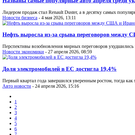
Названы самые популярные авто апреля среди у
Лидером продаж стал Renault Duster, а в десятку самых попул
Новости бизнеса
- 4 мая 2026, 13:11
Нефть выросла из-за срыва переговоров между 
Перспективы возобновления мирных переговоров ухудшились п
Новости экономики
- 27 апреля 2026, 08:59
Доля электромобилей в ЕС достигла 19,4%
Первый квартал года завершился уверенным ростом, тогда как
Авто новости
- 24 апреля 2026, 15:16
1
2
3
4
5
6
7