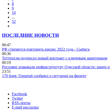
8
9
10
...
52
ПОСЛЕДНИЕ НОВОСТИ
00:47
РФ стремится повторить кризис 2022 года - Сыбига
00:36
Тоттенхэм подписал новый контракт с ключевым защитником
00:19
Россияне атаковали инфраструктуру Одесской области: ранен 
23:51
170 боев: Генштаб сообщил о ситуации на фронте
Facebook
Twitter
RSS-ленты
E-mail рассылка